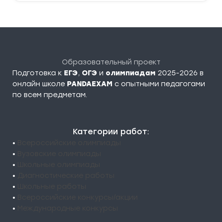
Образовательный проект
Подготовка к
ЕГЭ
,
ОГЭ
и
олимпиадам
2025-2026 в
онлайн школе
PANDAEXAM
c опытными педагогами
по всем предметам.
Категории работ:
•
Всероссийские олимпиады
•
Вузовские олимпиады
•
Школьные олимпиады
•
Диагностические работы
•
Школьные работы
•
Всероссийские конкурсы/акции
•
Международные конкурсы