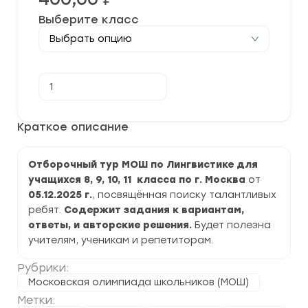
Выберите класс
Количество
В корзину
товара
[05-
08.12.2025]
Московская
Краткое описание
олимпиада
школьников
по
Отборочный тур МОШ по Лингвистике для
Лингвистике
2025-
учащихся 8, 9, 10, 11 класса по г. Москва
от
2026
05.12.2025 г.
, посвящённая поиску талантливых
задания
и
ребят.
Содержит задания к вариантам,
ответы
ответы, и авторские решения.
Будет полезна
учителям, ученикам и репетиторам.
Рубрики:
Московская олимпиада школьников (МОШ)
Метки: