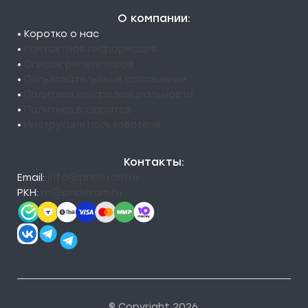
О компании:
• Коротко о нас
•
Контактная информация
•
Список репетиторов
•
Пользовательское соглашение
•
Политика конфиденциальности
•
Политика возвратов
•
Инструкция пользователя
Контакты:
Email:
info@pndexam.ru
РКН:
rn@pndexam.ru
© Copyright 2026.