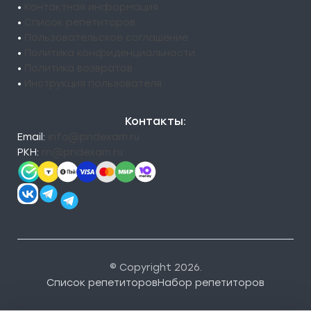
•
Контактная информация
•
Список репетиторов
•
Пользовательское соглашение
•
Политика конфиденциальности
•
Политика возвратов
•
Инструкция пользователя
Контакты:
Email:
info@pndexam.ru
РКН:
rn@pndexam.ru
© Copyright 2026.
Список репетиторов
Набор репетиторов