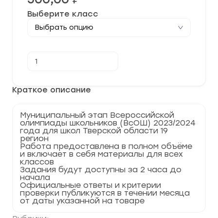
Выберите класс
Количество
В корзину
товара
[05.12.2023]
Муниципальный
этап
Краткое описание
по
Обществознанию
2023-
Муниципальный этап Всероссийской
2024
олимпиады школьников (ВсОШ) 2023/2024
г.
года для школ Тверской области 19
Тверская
регион
область
Работа предоставлена в полном объёме
69
и включает в себя материалы для всех
регион
классов
Задания будут доступны за 2 часа до
начала
Официальные ответы и критерии
проверки публикуются в течении месяца
от даты указанной на товаре