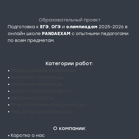
Образовательный проект
Подготовка к
ЕГЭ
,
ОГЭ
и
олимпиадам
2025-2026 в
онлайн школе
PANDAEXAM
c опытными педагогами
по всем предметам.
Категории работ:
•
Всероссийские олимпиады
•
Вузовские олимпиады
•
Школьные олимпиады
•
Диагностические работы
•
Школьные работы
•
Всероссийские конкурсы/акции
•
Международные конкурсы
О компании:
• Коротко о нас