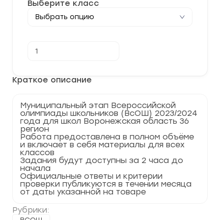
Выберите класс
Количество
В корзину
товара
[05.12.2023]
Муниципальный
этап
Краткое описание
по
Праву
2023-
Муниципальный этап Всероссийской
2024
олимпиады школьников (ВсОШ) 2023/2024
г.
года для школ Воронежская область 36
Воронежская
регион
область
Работа предоставлена в полном объёме
36
и включает в себя материалы для всех
регион
классов
Задания будут доступны за 2 часа до
начала
Официальные ответы и критерии
проверки публикуются в течении месяца
от даты указанной на товаре
Рубрики: