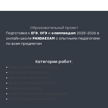
Образовательный проект
Подготовка к
ЕГЭ
,
ОГЭ
и
олимпиадам
2025-2026 в
онлайн школе
PANDAEXAM
c опытными педагогами
по всем предметам.
Категории работ:
•
Всероссийские олимпиады
•
Вузовские олимпиады
•
Школьные олимпиады
•
Диагностические работы
•
Школьные работы
•
Всероссийские конкурсы/акции
•
Международные конкурсы