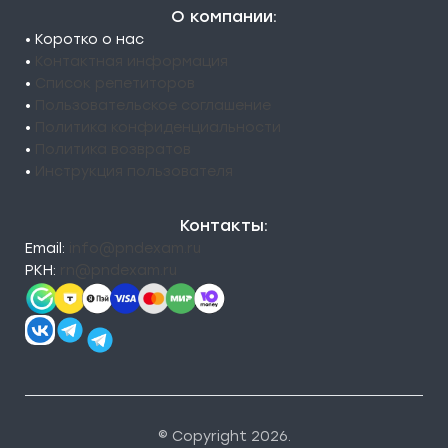
О компании:
• Коротко о нас
•
Контактная информация
•
Список репетиторов
•
Пользовательское соглашение
•
Политика конфиденциальности
•
Политика возвратов
•
Инструкция пользователя
Контакты:
Email:
info@pndexam.ru
РКН:
rn@pndexam.ru
© Copyright 2026.