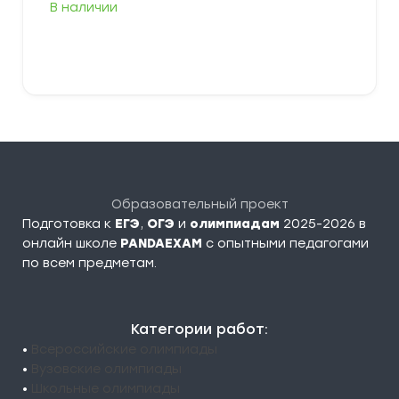
В наличии
В корзину
Образовательный проект
Подготовка к
ЕГЭ
,
ОГЭ
и
олимпиадам
2025-2026 в
онлайн школе
PANDAEXAM
c опытными педагогами
по всем предметам.
Категории работ:
•
Всероссийские олимпиады
•
Вузовские олимпиады
•
Школьные олимпиады