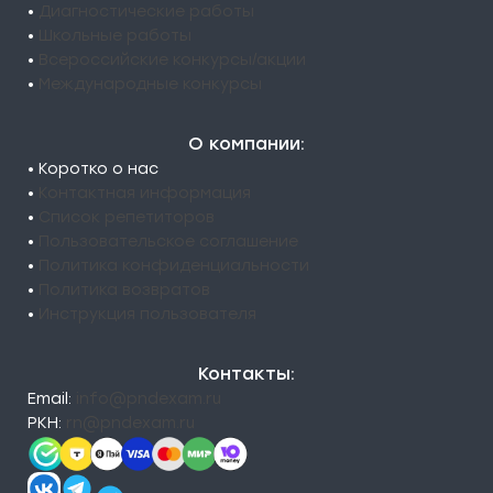
•
Диагностические работы
•
Школьные работы
•
Всероссийские конкурсы/акции
•
Международные конкурсы
О компании:
• Коротко о нас
•
Контактная информация
•
Список репетиторов
•
Пользовательское соглашение
•
Политика конфиденциальности
•
Политика возвратов
•
Инструкция пользователя
Контакты:
Email:
info@pndexam.ru
РКН:
rn@pndexam.ru