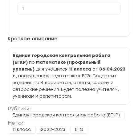
Количество
товара
[06.04.2023]
Единая
В корзину
городская
контрольная
работа
Краткое описание
в
формате
ЕГЭ
по
Единая городская контрольная работа
Математике
(ЕГКР)
по
Математике (Профильный
(Профиль)
уровень)
для учащихся
11 класса
от
06.04.2023
г
., посвящённая подготовке к ЕГЭ. Содержит
задания по 4 вариантам, ответы, форму и
авторские решения. Будет полезна учителям,
ученикам и репетиторам.
Рубрики:
Единая городская контрольная работа (ЕГКР)
Метки:
11 класс
2022-2023
ЕГЭ