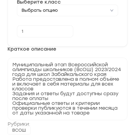
Выберите класс
Количество
В корзину
товара
[06.12.2023]
Муниципальный
этап
Краткое описание
по
Математике
2023-
Муниципальный этап Всероссийской
2024
олимпиады школьников (ВсОШ) 2023/2024
гг.
года для школ Забайкальского края
Забайкальский
Работа предоставлена в полном объёме
край
и включает в себя материалы для всех
75
классов
регион
Задания и ответы будут доступны сразу
после оплаты
Официальные ответы и критерии
проверки публикуются в течении месяца
от даты указанной на товаре
Рубрики:
ВСОШ