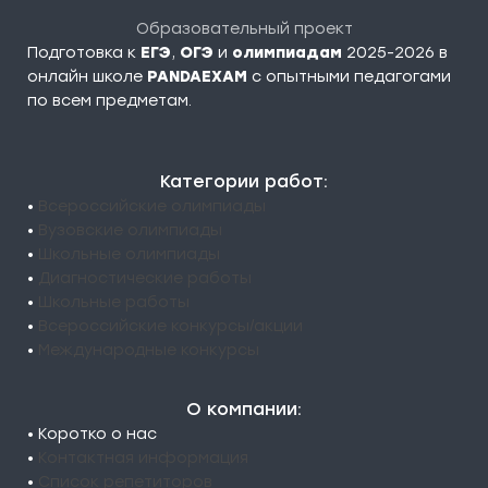
Образовательный проект
Подготовка к
ЕГЭ
,
ОГЭ
и
олимпиадам
2025-2026 в
онлайн школе
PANDAEXAM
c опытными педагогами
по всем предметам.
Категории работ:
•
Всероссийские олимпиады
•
Вузовские олимпиады
•
Школьные олимпиады
•
Диагностические работы
•
Школьные работы
•
Всероссийские конкурсы/акции
•
Международные конкурсы
О компании:
• Коротко о нас
•
Контактная информация
•
Список репетиторов