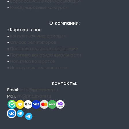
•
Всероссийские конкурсы/акции
•
Международные конкурсы
О компании:
• Коротко о нас
•
Контактная информация
•
Список репетиторов
•
Пользовательское соглашение
•
Политика конфиденциальности
•
Политика возвратов
•
Инструкция пользователя
Контакты:
Email:
info@pndexam.ru
РКН:
rn@pndexam.ru