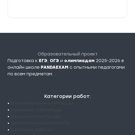
В корзину
Образовательный проект
Подготовка к
ЕГЭ
,
ОГЭ
и
олимпиадам
2025-2026 в
онлайн школе
PANDAEXAM
c опытными педагогами
по всем предметам.
Категории работ:
•
Всероссийские олимпиады
•
Вузовские олимпиады
•
Школьные олимпиады
•
Диагностические работы
•
Школьные работы