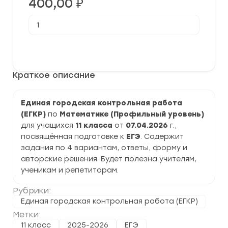
400,00
₽
Количество
товара
[07.04.2026]
Единая
В корзину
городская
контрольная
работа
Краткое описание
по
Математике
(Профиль)
11
Единая городская контрольная работа
класс
(ЕГКР)
по
Математике (Профильный уровень)
задания
и
для учащихся
11 класса
от
07.04.2026
г.,
ответы
посвящённая подготовке к
ЕГЭ
. Содержит
задания по 4 вариантам, ответы, форму и
авторские решения. Будет полезна учителям,
ученикам и репетиторам.
Рубрики:
Единая городская контрольная работа (ЕГКР)
Метки:
11 класс
2025-2026
ЕГЭ