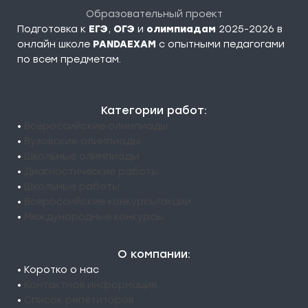
Образовательный проект
Подготовка к
ЕГЭ
,
ОГЭ
и
олимпиадам
2025-2026 в
онлайн школе
PANDAEXAM
c опытными педагогами
по всем предметам.
Категории работ:
•
Всероссийские олимпиады
•
Вузовские олимпиады
•
Школьные олимпиады
•
Диагностические работы
•
Школьные работы
•
Всероссийские конкурсы/акции
•
Международные конкурсы
О компании:
• Коротко о нас
•
Контактная информация
•
Список репетиторов