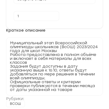
Количество
В корзину
товара
[07.11.2023]
Муниципальный
этап
Краткое описание
по
Астрономии
2023-
Муниципальный этап Всероссийской
2024
олимпиады школьников (ВсОШ) 2023/2024
г.
года для школ Москвы
Москва
Работа предоставлена в полном объёме
77
и включает в себя материалы для всех
регион
классов
Задания будут доступны в дату
указанную выше к 16:10, ответы будут
добавляться по мере решения в течении
всей олимпиады;
Официальные ответы и критерии
проверки публикуются в течении месяца
от даты указанной на товаре
Рубрики:
ВСОШ