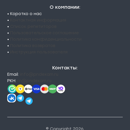
О компании:
• Коротко о нас
•
Контактная информация
•
Список репетиторов
•
Пользовательское соглашение
•
Политика конфиденциальности
•
Политика возвратов
•
Инструкция пользователя
Контакты:
Email:
info@pndexam.ru
РКН:
rn@pndexam.ru
© Copyright 2026.