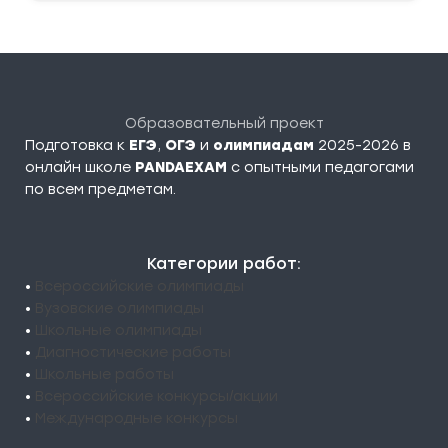
Образовательный проект
Подготовка к
ЕГЭ
,
ОГЭ
и
олимпиадам
2025-2026 в
онлайн школе
PANDAEXAM
c опытными педагогами
по всем предметам.
Категории работ:
•
Всероссийские олимпиады
•
Вузовские олимпиады
•
Школьные олимпиады
•
Диагностические работы
•
Школьные работы
•
Всероссийские конкурсы/акции
•
Международные конкурсы