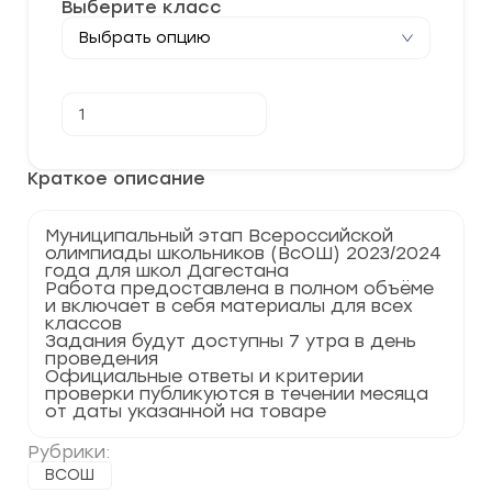
Выберите класс
Количество
В корзину
товара
[07.12.2023]
Муниципальный
этап
Краткое описание
по
Обществознанию
2023-
Муниципальный этап Всероссийской
2024
олимпиады школьников (ВсОШ) 2023/2024
г.
года для школ Дагестана
Дагестан
Работа предоставлена в полном объёме
05
и включает в себя материалы для всех
регион
классов
Задания будут доступны 7 утра в день
проведения
Официальные ответы и критерии
проверки публикуются в течении месяца
от даты указанной на товаре
Рубрики:
ВСОШ