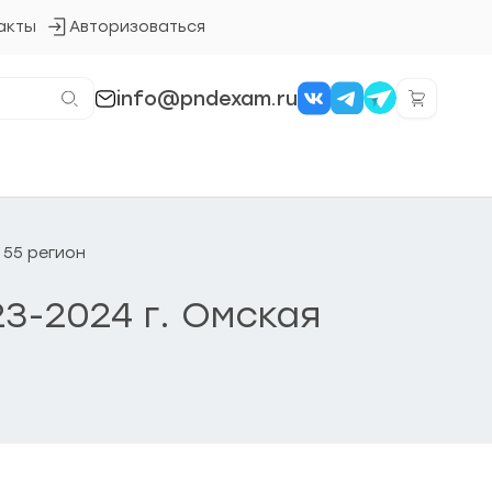
акты
Авторизоваться
Кнопка
входа
в
систему
info@pndexam.ru
 55 регион
23-2024 г. Омская