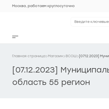
Перейти
к
Москва, работаем круглосуточно
содержанию
Введите
ключевые
фразы...
Кнопка
бокового
меню
Главная страница
Магазин
ВСОШ
[07.12.2023] Му
[07.12.2023] Муниципал
область 55 регион