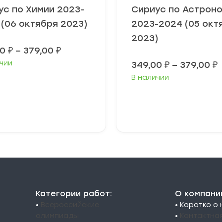
ус по Химии 2023-
Сириус по Астрон
 (06 октября 2023)
2023-2024 (05 окт
2023)
Диапазон
00
₽
–
379,00
₽
цен:
чии
349,00
₽
–
379,00
₽
349,00 ₽
–
В наличии
3
379,00 ₽
3
ыберите
Выберите
араметры
параметры
Категории работ:
О компани
•
Всероссийские
• Коротко о
олимпиады
•
Контактна