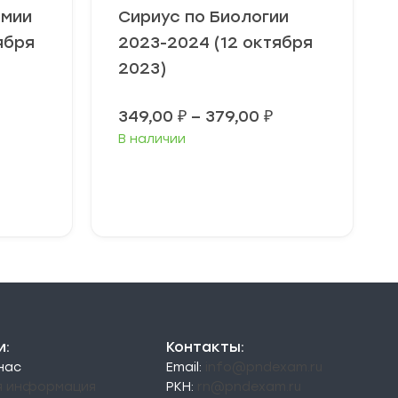
омии
Сириус по Биологии
ября
2023-2024 (12 октября
2023)
Диапазон
Диапазон
349,00
₽
–
379,00
₽
цен:
цен:
В наличии
49,00 ₽
349,00 ₽
–
–
79,00 ₽
379,00 ₽
Выберите
параметры
и:
Контакты:
 нас
Email:
info@pndexam.ru
я информация
РКН:
rn@pndexam.ru