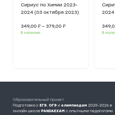
Сириус по Химии 2023-
Сири
2024 (03 октября 2023)
2024
Диапазон
349,00
₽
–
379,00
₽
349,
цен:
В наличии
В нали
349,00 ₽
–
379,00 ₽
Выберите
В
параметры
п
Образовательный проект
Подготовка к
ЕГЭ
,
ОГЭ
и
олимпиадам
2025-2026 в
онлайн школе
PANDAEXAM
c опытными педагогами