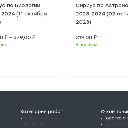
ус по Биологии
Сириус по Астрон
-2024 (11 октября
2023-2024 (02 окт
)
2023)
Диапазон
00
₽
–
379,00
₽
319,00
₽
цен:
чии
В наличии
349,00 ₽
–
379,00 ₽
ыберите
Выберите
араметры
параметры
Категории работ:
О компани
•
Всероссийские
• Коротко о
олимпиады
•
Контактна