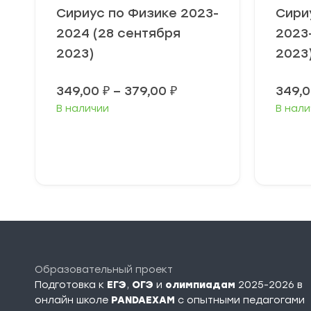
Сириус по Физике 2023-
Сири
2024 (28 сентября
2023
2023)
2023
Диапазон
349,00
₽
–
379,00
₽
349,
цен:
В наличии
В нали
349,00 ₽
–
379,00 ₽
Выберите
В
параметры
п
Образовательный проект
Подготовка к
ЕГЭ
,
ОГЭ
и
олимпиадам
2025-2026 в
онлайн школе
PANDAEXAM
c опытными педагогами