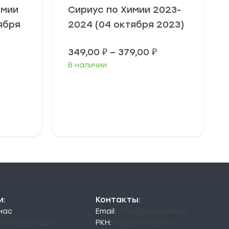
омии
Сириус по Химии 2023-
ября
2024 (04 октября 2023)
Диапазон
349,00
₽
–
379,00
₽
цен:
В наличии
349,00 ₽
–
379,00 ₽
Выберите
параметры
и:
Контакты:
 нас
Email:
info@pndexam.ru
я информация
РКН:
rn@pndexam.ru