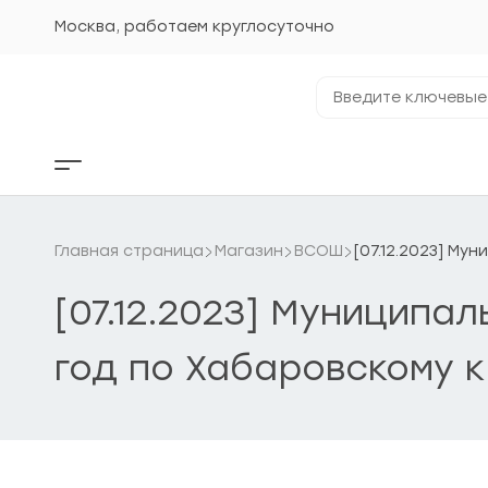
Перейти
к
Москва, работаем круглосуточно
содержанию
Введите
ключевые
фразы...
Кнопка
бокового
меню
Главная страница
Магазин
ВСОШ
[07.12.2023] М
[07.12.2023] Муниципа
год по Хабаровскому к