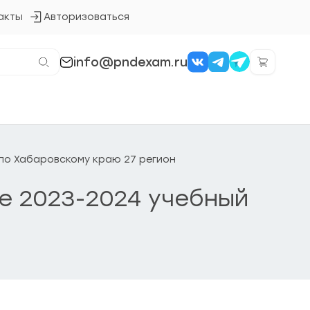
акты
Авторизоваться
Кнопка
входа
в
систему
info@pndexam.ru
 по Хабаровскому краю 27 регион
ке 2023-2024 учебный