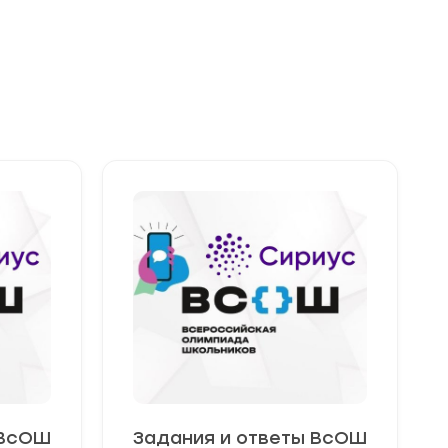
регион
 ВсОШ
Задания и ответы ВсОШ