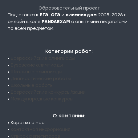
Образовательный проект
Подготовка к
ЕГЭ
,
ОГЭ
и
олимпиадам
2025-2026 в
онлайн школе
PANDAEXAM
c опытными педагогами
по всем предметам.
Категории работ:
•
Всероссийские олимпиады
•
Вузовские олимпиады
•
Школьные олимпиады
•
Диагностические работы
•
Школьные работы
•
Всероссийские конкурсы/акции
•
Международные конкурсы
О компании:
• Коротко о нас
•
Контактная информация
•
Список репетиторов