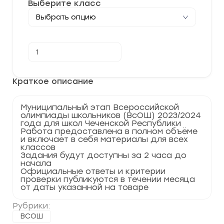
Выберите класс
Количество
В корзину
товара
[08.11.2023]
Муниципальный
этап
Краткое описание
по
Русскому
языку
Муниципальный этап Всероссийской
2023-
олимпиады школьников (ВсОШ) 2023/2024
2024
года для школ Чеченской Республики
г.
Работа предоставлена в полном объёме
Чеченская
и включает в себя материалы для всех
Республика
классов
95
Задания будут доступны за 2 часа до
регион
начала
Официальные ответы и критерии
проверки публикуются в течении месяца
от даты указанной на товаре
Рубрики:
ВСОШ