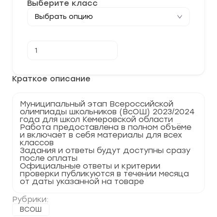
Выберите класс
Количество
В корзину
товара
[08.12.2023]
Муниципальный
этап
Краткое описание
по
Китайскому
языку
Муниципальный этап Всероссийской
2023-
олимпиады школьников (ВсОШ) 2023/2024
2024
года для школ Кемеровской области
г.
Работа предоставлена в полном объёме
Кемеровская
и включает в себя материалы для всех
область
классов
42
Задания и ответы будут доступны сразу
регион
после оплаты
Официальные ответы и критерии
проверки публикуются в течении месяца
от даты указанной на товаре
Рубрики:
ВСОШ