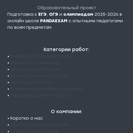
Образовательный проект
Подготовка к
ЕГЭ
,
ОГЭ
и
олимпиадам
2025-2026 в
онлайн школе
PANDAEXAM
c опытными педагогами
по всем предметам.
Категории работ:
•
Всероссийские олимпиады
•
Вузовские олимпиады
•
Школьные олимпиады
•
Диагностические работы
•
Школьные работы
•
Всероссийские конкурсы/акции
•
Международные конкурсы
О компании:
• Коротко о нас
•
Контактная информация
•
Список репетиторов