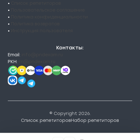
•
Список репетиторов
•
Пользовательское соглашение
•
Политика конфиденциальности
•
Политика возвратов
•
Инструкция пользователя
Контакты:
Email:
info@pndexam.ru
РКН:
rn@pndexam.ru
© Copyright 2026.
Список репетиторов
Набор репетиторов