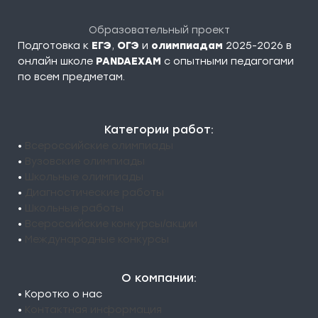
Образовательный проект
Подготовка к
ЕГЭ
,
ОГЭ
и
олимпиадам
2025-2026 в
онлайн школе
PANDAEXAM
c опытными педагогами
по всем предметам.
Категории работ:
•
Всероссийские олимпиады
•
Вузовские олимпиады
•
Школьные олимпиады
•
Диагностические работы
•
Школьные работы
•
Всероссийские конкурсы/акции
•
Международные конкурсы
О компании:
• Коротко о нас
•
Контактная информация