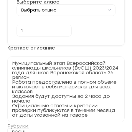
Выберите класс
Количество
В корзину
товара
[08.12.2023]
Муниципальный
этап
Краткое описание
по
МХК
2023-
Муниципальный этап Всероссийской
2024
олимпиады школьников (ВсОШ) 2023/2024
г.
года для школ Воронежская область 36
Воронежская
регион
область
Работа предоставлена в полном объёме
36
и включает в себя материалы для всех
регион
классов
Задания будут доступны за 2 часа до
начала
Официальные ответы и критерии
проверки публикуются в течении месяца
от даты указанной на товаре
Рубрики: