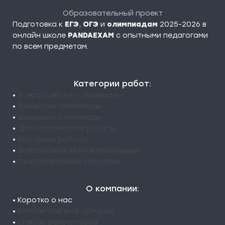
Образовательный проект
Подготовка к
ЕГЭ
,
ОГЭ
и
олимпиадам
2025-2026 в
онлайн школе
PANDAEXAM
c опытными педагогами
по всем предметам.
Категории работ:
•
Всероссийские олимпиады
•
Вузовские олимпиады
•
Школьные олимпиады
•
Диагностические работы
•
Школьные работы
•
Всероссийские конкурсы/акции
•
Международные конкурсы
О компании:
• Коротко о нас
•
Контактная информация
•
Список репетиторов