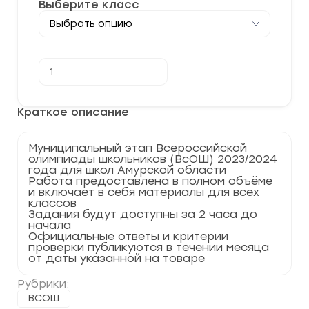
Выберите класс
Количество
В корзину
товара
[09.11.2023]
Муниципальный
этап
Краткое описание
по
Английскому
языку
Муниципальный этап Всероссийской
2023-
олимпиады школьников (ВсОШ) 2023/2024
2024
года для школ Амурской области
Амурская
Работа предоставлена в полном объёме
область
и включает в себя материалы для всех
28
классов
регион
Задания будут доступны за 2 часа до
начала
Официальные ответы и критерии
проверки публикуются в течении месяца
от даты указанной на товаре
Рубрики:
ВСОШ