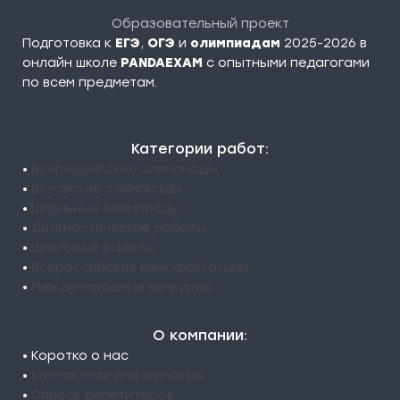
Образовательный проект
Подготовка к
ЕГЭ
,
ОГЭ
и
олимпиадам
2025-2026 в
онлайн школе
PANDAEXAM
c опытными педагогами
по всем предметам.
Категории работ:
•
Всероссийские олимпиады
•
Вузовские олимпиады
•
Школьные олимпиады
•
Диагностические работы
•
Школьные работы
•
Всероссийские конкурсы/акции
•
Международные конкурсы
О компании:
• Коротко о нас
•
Контактная информация
•
Список репетиторов