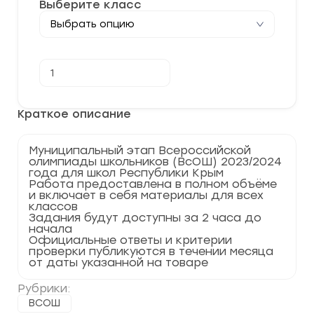
Выберите класс
Количество
В корзину
товара
[09.11.2023]
Муниципальный
этап
Краткое описание
по
Физической
культуре
Муниципальный этап Всероссийской
2023-
олимпиады школьников (ВсОШ) 2023/2024
2024
года для школ Республики Крым
г.
Работа предоставлена в полном объёме
Республика
и включает в себя материалы для всех
Крым
классов
82
Задания будут доступны за 2 часа до
регион
начала
Официальные ответы и критерии
проверки публикуются в течении месяца
от даты указанной на товаре
Рубрики:
ВСОШ