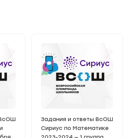
 ВсОШ
Задания и ответы ВсОШ
и
Сириус по Математике
ября
2023-2024 — 1 группа