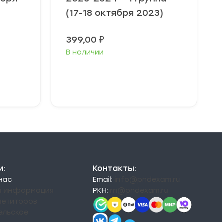
(17-18 октября 2023)
Диапазон
399,00
₽
цен:
В наличии
49,00 ₽
–
79,00 ₽
Выберите
параметры
и:
Контакты:
 нас
Email:
info@pndexam.ru
я информация
РКН:
rn@pndexam.ru
петиторов
ельское