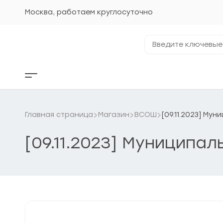
Перейти
к
Москва, работаем круглосуточно
содержанию
Введите
ключевые
фразы...
Кнопка
бокового
меню
Главная страница
Магазин
ВСОШ
[09.11.2023] Му
[09.11.2023] Муниципал