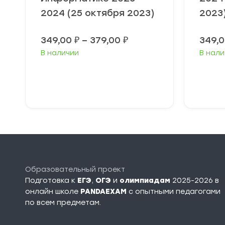
2024 (25 октября 2023)
2023
Диапазон
349,00
₽
–
379,00
₽
349,
цен:
В наличии
В нали
349,00 ₽
–
379,00 ₽
Выберите
В
параметры
п
Образовательный проект
Подготовка к
ЕГЭ
,
ОГЭ
и
олимпиадам
2025-2026 в
онлайн школе
PANDAEXAM
c опытными педагогами
по всем предметам.