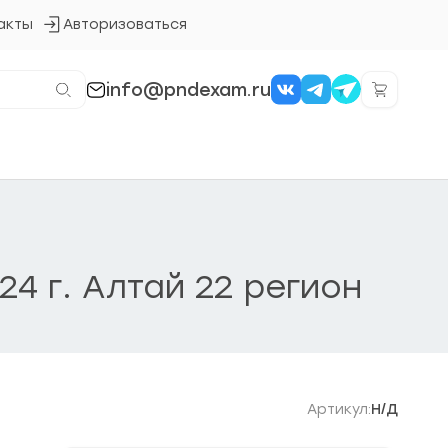
акты
Авторизоваться
Кнопка
входа
в
систему
info@pndexam.ru
24 г. Алтай 22 регион
Артикул:
Н/Д