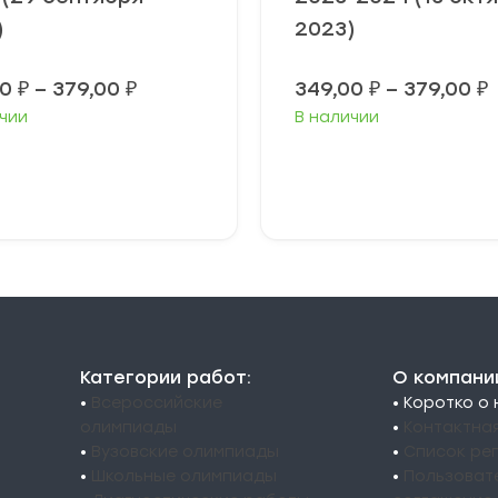
)
2023)
Диапазон
00
₽
–
379,00
₽
349,00
₽
–
379,00
₽
цен:
чии
В наличии
349,00 ₽
3
–
379,00 ₽
3
ыберите
Выберите
араметры
параметры
Категории работ:
О компани
•
Всероссийские
• Коротко о
олимпиады
•
Контактна
•
Вузовские олимпиады
•
Список ре
•
Школьные олимпиады
•
Пользоват