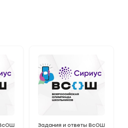
 ВсОШ
Задания и ответы ВсОШ