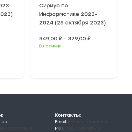
023-
Сириус по
2023)
Информатике 2023-
2024 (25 октября 2023)
Диапазон
цен:
Диапазон
349,00
₽
–
379,00
₽
49,00 ₽
цен:
–
В наличии
349,00 ₽
79,00 ₽
–
379,00 ₽
Выберите
параметры
и:
Контакты:
 нас
Email:
info@pndexam.ru
я информация
РКН:
rn@pndexam.ru