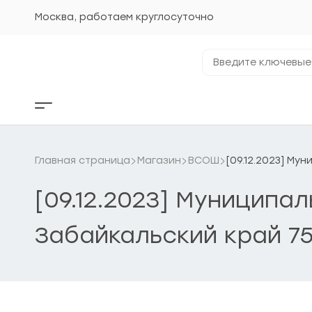
Перейти
к
Москва, работаем круглосуточно
содержанию
Введите
ключевые
фразы...
Кнопка
бокового
меню
Главная страница
Магазин
ВСОШ
[09.12.2023] Му
[09.12.2023] Муниципал
Забайкальский край 75