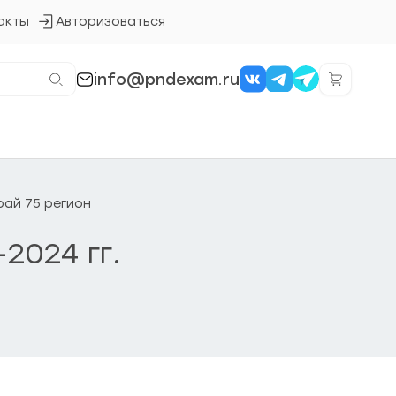
акты
Авторизоваться
Кнопка
входа
в
систему
info@pndexam.ru
рай 75 регион
2024 гг.