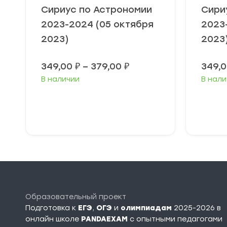
Сириус по Астрономии
Сири
2023-2024 (05 октября
2023
2023)
2023
Диапазон
349,00
₽
–
379,00
₽
349,
цен:
В наличии
В нали
349,00 ₽
–
379,00 ₽
Выберите
В
параметры
п
Образовательный проект
Подготовка к
ЕГЭ
,
ОГЭ
и
олимпиадам
2025-2026 в
онлайн школе
PANDAEXAM
c опытными педагогами