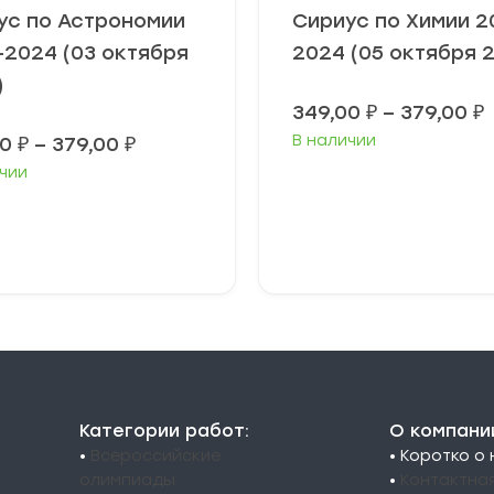
ус по Астрономии
Сириус по Химии 2
-2024 (03 октября
2024 (05 октября 
)
349,00
₽
–
379,00
₽
Диапазон
В наличии
00
₽
–
379,00
₽
3
цен:
чии
349,00 ₽
3
–
379,00 ₽
ыберите
Выберите
араметры
параметры
Категории работ:
О компани
•
Всероссийские
• Коротко о
олимпиады
•
Контактна