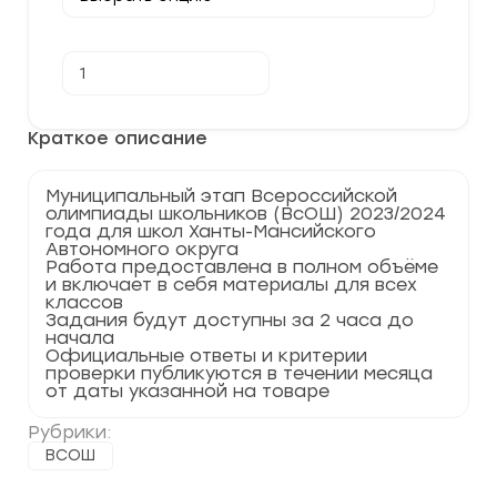
Количество
В корзину
товара
[10.11.2023]
Муниципальный
этап
Краткое описание
по
Географии
2023-
Муниципальный этап Всероссийской
2024
олимпиады школьников (ВсОШ) 2023/2024
г.
года для школ Ханты-Мансийского
ХМАО
Автономного округа
86
Работа предоставлена в полном объёме
регион
и включает в себя материалы для всех
классов
Задания будут доступны за 2 часа до
начала
Официальные ответы и критерии
проверки публикуются в течении месяца
от даты указанной на товаре
Рубрики:
ВСОШ