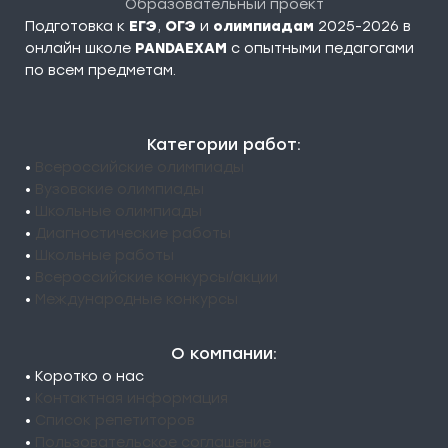
Образовательный проект
Подготовка к
ЕГЭ
,
ОГЭ
и
олимпиадам
2025-2026 в
онлайн школе
PANDAEXAM
c опытными педагогами
по всем предметам.
Категории работ:
•
Всероссийские олимпиады
•
Вузовские олимпиады
•
Школьные олимпиады
•
Диагностические работы
•
Школьные работы
•
Всероссийские конкурсы/акции
•
Международные конкурсы
О компании:
• Коротко о нас
•
Контактная информация
•
Список репетиторов
•
Пользовательское соглашение