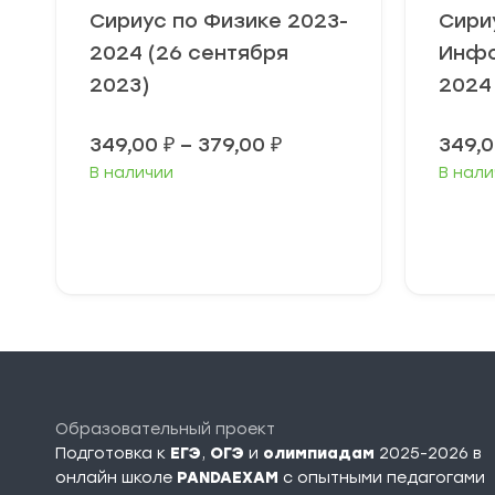
Сириус по Физике 2023-
Сири
2024 (26 сентября
Инфо
2023)
2024
Диапазон
349,00
₽
–
379,00
₽
349,
цен:
В наличии
В нали
349,00 ₽
–
379,00 ₽
Выберите
В
параметры
п
Образовательный проект
Подготовка к
ЕГЭ
,
ОГЭ
и
олимпиадам
2025-2026 в
онлайн школе
PANDAEXAM
c опытными педагогами