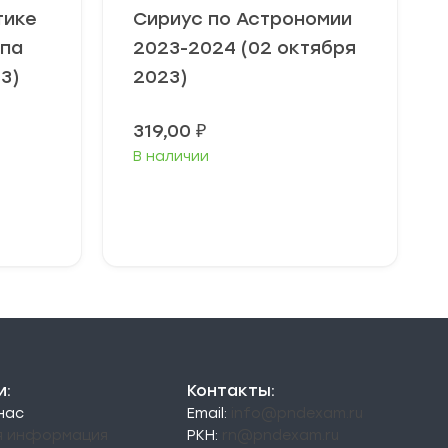
тике
Сириус по Астрономии
ппа
2023-2024 (02 октября
3)
2023)
319,00
₽
В наличии
Выберите
параметры
и:
Контакты:
 нас
Email:
info@pndexam.ru
я информация
РКН:
rn@pndexam.ru