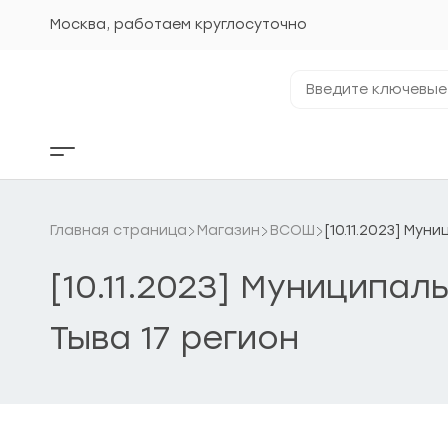
Перейти
к
Москва, работаем круглосуточно
содержанию
Введите
ключевые
фразы...
Кнопка
бокового
меню
Главная страница
Магазин
ВСОШ
[10.11.2023] Му
[10.11.2023] Муниципал
Тыва 17 регион