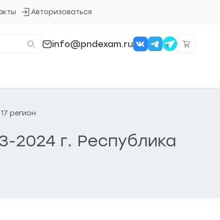
акты
Авторизоваться
Кнопка
входа
в
систему
info@pndexam.ru
 17 регион
3-2024 г. Республика