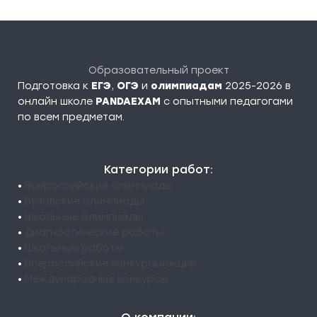
Образовательный проект
Подготовка к
ЕГЭ
,
ОГЭ
и
олимпиадам
2025-2026 в
онлайн школе
PANDAEXAM
c опытными педагогами
по всем предметам.
Категории работ:
•
Всероссийские олимпиады
•
Вузовские олимпиады
•
Школьные олимпиады
•
Диагностические работы
•
Школьные работы
•
Всероссийские конкурсы/акции
•
Международные конкурсы