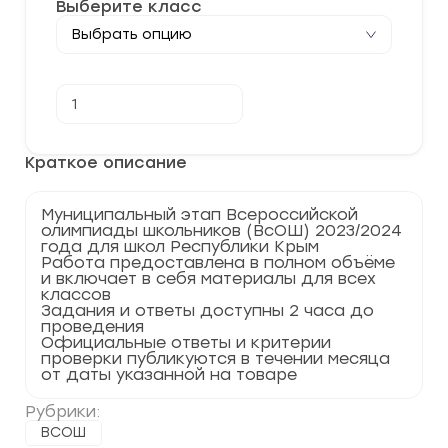
Выберите класс
Количество
В корзину
товара
[10.11.2023]
Муниципальный
этап
Краткое описание
по
Английский
язык
Муниципальный этап Всероссийской
2023-
олимпиады школьников (ВсОШ) 2023/2024
2024
года для школ Республики Крым
г.
Работа предоставлена в полном объёме
Республика
и включает в себя материалы для всех
Крым
классов
82
Задания и ответы доступны 2 часа до
регион
проведения
Официальные ответы и критерии
проверки публикуются в течении месяца
от даты указанной на товаре
Рубрики:
ВСОШ