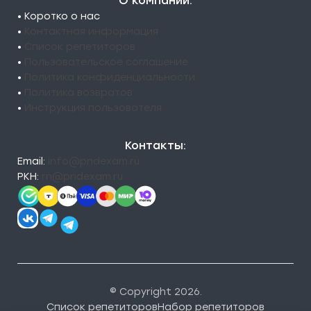
О компании:
• Коротко о нас
•
Контактная информация
•
Список репетиторов
•
Пользовательское соглашение
•
Политика конфиденциальности
•
Политика возвратов
•
Инструкция пользователя
Контакты:
Email:
info@pndexam.ru
РКН:
rn@pndexam.ru
© Copyright 2026.
Список репетиторов
Набор репетиторов