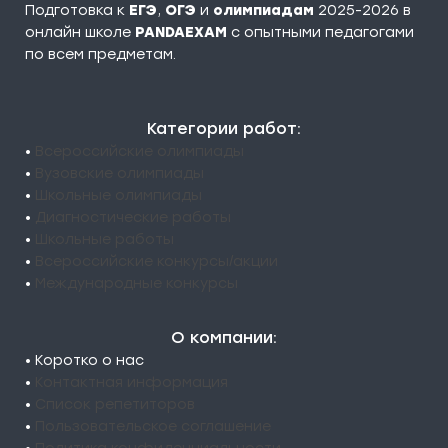
Подготовка к
ЕГЭ
,
ОГЭ
и
олимпиадам
2025-2026 в
онлайн школе
PANDAEXAM
c опытными педагогами
по всем предметам.
Категории работ:
•
Всероссийские олимпиады
•
Вузовские олимпиады
•
Школьные олимпиады
•
Диагностические работы
•
Школьные работы
•
Всероссийские конкурсы/акции
•
Международные конкурсы
О компании:
• Коротко о нас
•
Контактная информация
•
Список репетиторов
•
Пользовательское соглашение