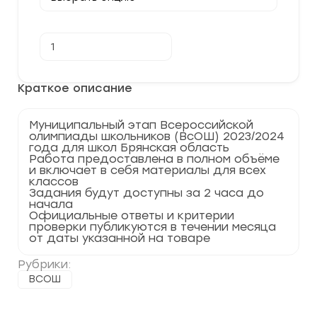
Количество
В корзину
товара
[10.11.2023]
Муниципальный
этап
Краткое описание
по
Географии
2023-
Муниципальный этап Всероссийской
2024
олимпиады школьников (ВсОШ) 2023/2024
г.
года для школ Брянская область
Брянская
Работа предоставлена в полном объёме
область
и включает в себя материалы для всех
32
классов
регион
Задания будут доступны за 2 часа до
начала
Официальные ответы и критерии
проверки публикуются в течении месяца
от даты указанной на товаре
Рубрики:
ВСОШ