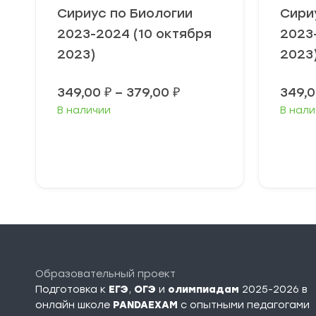
Сириус по Биологии
Сири
2023-2024 (10 октября
2023
2023)
2023
Диапазон
349,00
₽
–
379,00
₽
349,
цен:
В наличии
В нали
349,00 ₽
–
379,00 ₽
Выберите
В
параметры
п
Образовательный проект
Подготовка к
ЕГЭ
,
ОГЭ
и
олимпиадам
2025-2026 в
онлайн школе
PANDAEXAM
c опытными педагогами