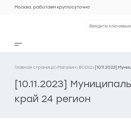
Перейти
к
Москва, работаем круглосуточно
содержанию
Введите
ключевые
фразы...
Кнопка
бокового
меню
Главная страница
Магазин
ВСОШ
[10.11.2023] Му
[10.11.2023] Муниципа
край 24 регион