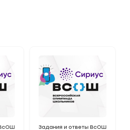
 ВсОШ
Задания и ответы ВсОШ