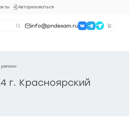
акты
Авторизоваться
Кнопка
входа
в
систему
info@pndexam.ru
4 регион
24 г. Красноярский