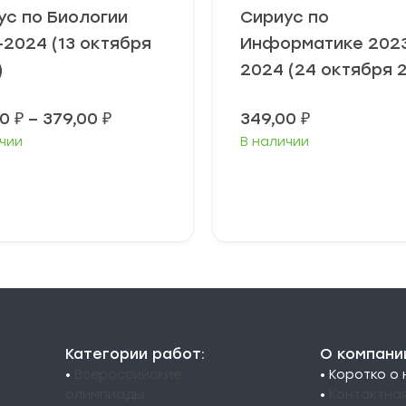
ус по Биологии
Сириус по
-2024 (13 октября
Информатике 202
)
2024 (24 октября 
Диапазон
00
₽
–
379,00
₽
349,00
₽
цен:
чии
В наличии
349,00 ₽
–
379,00 ₽
ыберите
Выберите
араметры
параметры
Категории работ:
О компани
•
Всероссийские
• Коротко о
олимпиады
•
Контактна