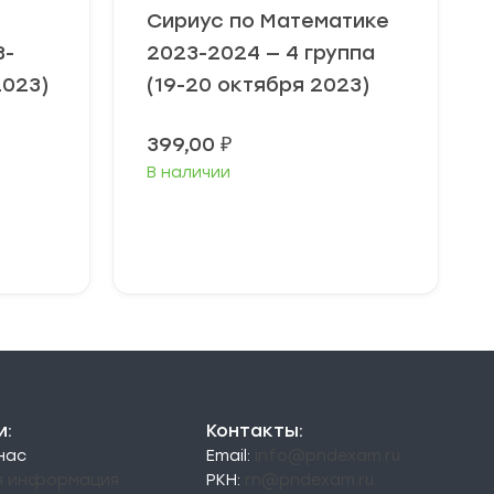
Сириус по Математике
3-
2023-2024 — 4 группа
2023)
(19-20 октября 2023)
399,00
₽
В наличии
Выберите
параметры
и:
Контакты:
 нас
Email:
info@pndexam.ru
я информация
РКН:
rn@pndexam.ru