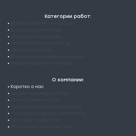
Категории работ:
•
Всероссийские олимпиады
•
Вузовские олимпиады
•
Школьные олимпиады
•
Диагностические работы
•
Школьные работы
•
Всероссийские конкурсы/акции
•
Международные конкурсы
О компании:
• Коротко о нас
•
Контактная информация
•
Список репетиторов
•
Пользовательское соглашение
•
Политика конфиденциальности
•
Политика возвратов
•
Инструкция пользователя