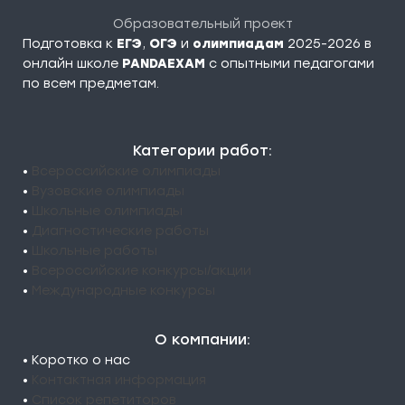
Образовательный проект
Подготовка к
ЕГЭ
,
ОГЭ
и
олимпиадам
2025-2026 в
онлайн школе
PANDAEXAM
c опытными педагогами
по всем предметам.
Категории работ:
•
Всероссийские олимпиады
•
Вузовские олимпиады
•
Школьные олимпиады
•
Диагностические работы
•
Школьные работы
•
Всероссийские конкурсы/акции
•
Международные конкурсы
О компании:
• Коротко о нас
•
Контактная информация
•
Список репетиторов