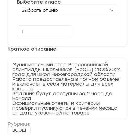
Выберите класс
Количество
В корзину
товара
[11.12.2023]
Муниципальный
этап
Краткое описание
по
Биологии
2023-
Муниципальный этап Всероссийской
2024
олимпиады школьников (ВсОШ) 2023/2024
г.
года для школ Нижегородской области
по
Работа предоставлена в полном объёме
Нижегородской
и включает в себя материалы для всех
области
классов
52
Задания будут доступны за 2 часа до
регион
начала
Официальные ответы и критерии
проверки публикуются в течении месяца
от даты указанной на товаре
Рубрики:
ВСОШ