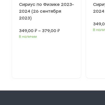
Сириус по Физике 2023-
Сири
2024 (26 сентября
2024
2023)
349,
Диапазон
В нали
349,00
₽
–
379,00
₽
цен:
В наличии
349,00 ₽
–
379,00 ₽
Выберите
В
параметры
п