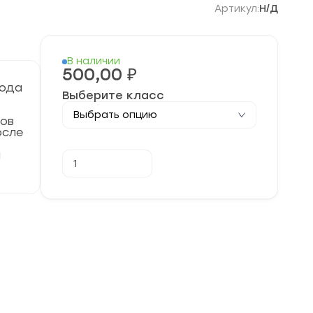
Артикул:
Н/Д
В наличии
500,00
₽
года
Выберите класс
сов
осле
Количество
и
В корзину
товара
[11.12.2023]
Муниципальный
этап
по
Информатике
2023-
2024
гг.
Забайкальский
край
75
регион