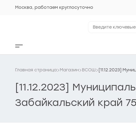
Перейти
к
Москва, работаем круглосуточно
содержанию
Введите
ключевые
фразы...
Кнопка
бокового
меню
Главная страница
Магазин
ВСОШ
[11.12.2023] Му
[11.12.2023] Муниципа
Забайкальский край 75