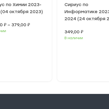
ус по Химии 2023-
Сириус по
 (04 октября 2023)
Информатике 202
2024 (24 октября 
Диапазон
00
₽
–
379,00
₽
цен:
чии
349,00
₽
349,00 ₽
–
В наличии
379,00 ₽
ыберите
Выберите
араметры
параметры