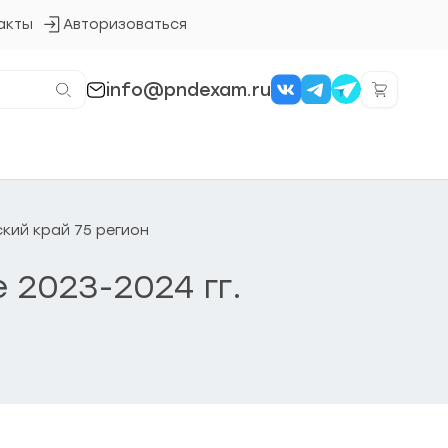
акты
Авторизоваться
Кнопка
входа
в
систему
info@pndexam.ru
ский край 75 регион
 2023-2024 гг.