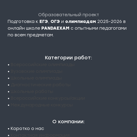
Образовательный проект
Подготовка к
ЕГЭ
,
ОГЭ
и
олимпиадам
2025-2026 в
онлайн школе
PANDAEXAM
c опытными педагогами
по всем предметам.
Категории работ:
•
Всероссийские олимпиады
•
Вузовские олимпиады
•
Школьные олимпиады
•
Диагностические работы
•
Школьные работы
•
Всероссийские конкурсы/акции
•
Международные конкурсы
О компании:
• Коротко о нас
•
Контактная информация