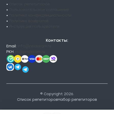
•
Список репетиторов
•
Пользовательское соглашение
•
Политика конфиденциальности
•
Политика возвратов
•
Инструкция пользователя
Контакты:
Email:
info@pndexam.ru
РКН:
rn@pndexam.ru
© Copyright 2026.
Список репетиторов
Набор репетиторов