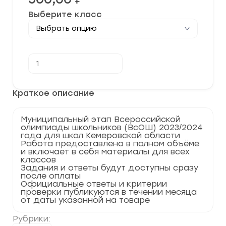
Выберите класс
Количество
В корзину
товара
[11.12.2023]
Муниципальный
этап
Краткое описание
по
Обществознанию
2023-
Муниципальный этап Всероссийской
2024
олимпиады школьников (ВсОШ) 2023/2024
г.
года для школ Кемеровской области
Кемеровская
Работа предоставлена в полном объёме
область
и включает в себя материалы для всех
42
классов
регион
Задания и ответы будут доступны сразу
после оплаты
Официальные ответы и критерии
проверки публикуются в течении месяца
от даты указанной на товаре
Рубрики: