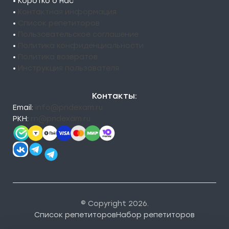
• Коротко о нас
•
Контактная информация
•
Список репетиторов
•
Пользовательское соглашение
•
Политика конфиденциальности
•
Политика возвратов
•
Инструкция пользователя
Контакты:
Email:
info@pndexam.ru
РКН:
rn@pndexam.ru
© Copyright 2026.
Список репетиторов
Набор репетиторов