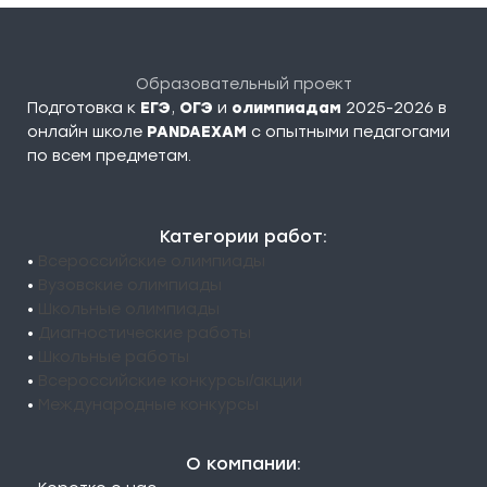
Образовательный проект
Подготовка к
ЕГЭ
,
ОГЭ
и
олимпиадам
2025-2026 в
онлайн школе
PANDAEXAM
c опытными педагогами
по всем предметам.
Категории работ:
•
Всероссийские олимпиады
•
Вузовские олимпиады
•
Школьные олимпиады
•
Диагностические работы
•
Школьные работы
•
Всероссийские конкурсы/акции
•
Международные конкурсы
О компании: