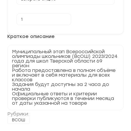
Количество
В корзину
товара
[11.12.2023]
Муниципальный
этап
Краткое описание
по
МХК
2023-
Муниципальный этап Всероссийской
2024
олимпиады школьников (ВсОШ) 2023/2024
г.
года для школ Тверской области 69
Тверская
регион
область
Работа предоставлена в полном объёме
69
и включает в себя материалы для всех
регион
классов
Задания будут доступны за 2 часа до
начала
Официальные ответы и критерии
проверки публикуются в течении месяца
от даты указанной на товаре
Рубрики:
ВСОШ