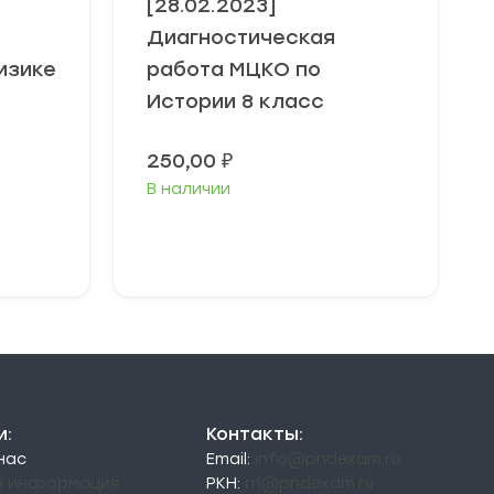
[28.02.2023]
Диагностическая
изике
работа МЦКО по
Истории 8 класс
250,00
₽
В наличии
В корзину
и:
Контакты:
 нас
Email:
info@pndexam.ru
я информация
РКН:
rn@pndexam.ru