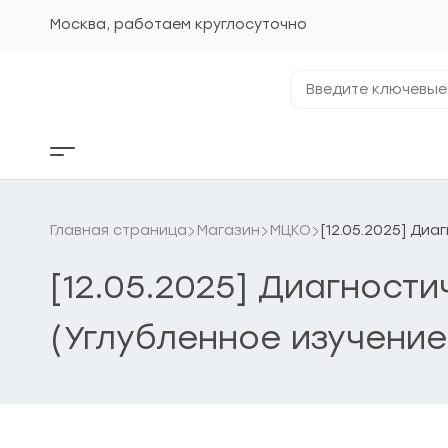
Перейти
к
Москва, работаем круглосуточно
содержанию
Введите
ключевые
фразы...
Кнопка
бокового
меню
Главная страница
Магазин
МЦКО
[12.05.2025] Ди
[12.05.2025] Диагнос
(Углубленное изучение