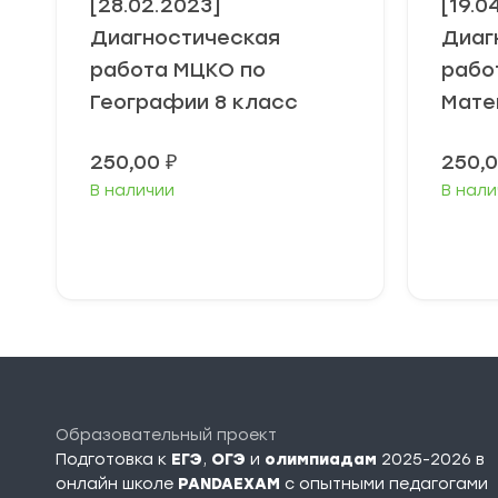
[28.02.2023]
[19.0
Диагностическая
Диаг
работа МЦКО по
рабо
Географии 8 класс
Мате
250,00
₽
250,
В наличии
В нали
В корзину
Образовательный проект
Подготовка к
ЕГЭ
,
ОГЭ
и
олимпиадам
2025-2026 в
онлайн школе
PANDAEXAM
c опытными педагогами