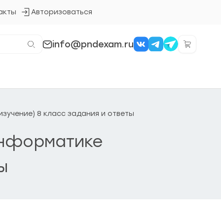
акты
Авторизоваться
Кнопка
входа
в
систему
info@pndexam.ru
изучение) 8 класс задания и ответы
Информатике
ы