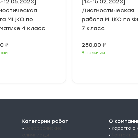
4-12.05.2023]
[14-15.02.2023]
ностическая
Диагностическая
та МЦКО по
работа МЦКО по Ф
матике 4 класс
7 класс
00
₽
250,00
₽
чии
В наличии
В корзину
В корзину
Категории работ:
О компани
•
Всероссийские
• Коротко о
олимпиады
•
Контактна