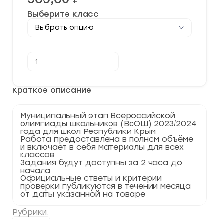
Выберите класс
Количество
В корзину
товара
[12.11.2023]
Муниципальный
этап
Краткое описание
по
Обществознанию
2023-
Муниципальный этап Всероссийской
2024
олимпиады школьников (ВсОШ) 2023/2024
г.
года для школ Республики Крым
Республика
Работа предоставлена в полном объёме
Крым
и включает в себя материалы для всех
82
классов
регион
Задания будут доступны за 2 часа до
начала
Официальные ответы и критерии
проверки публикуются в течении месяца
от даты указанной на товаре
Рубрики: