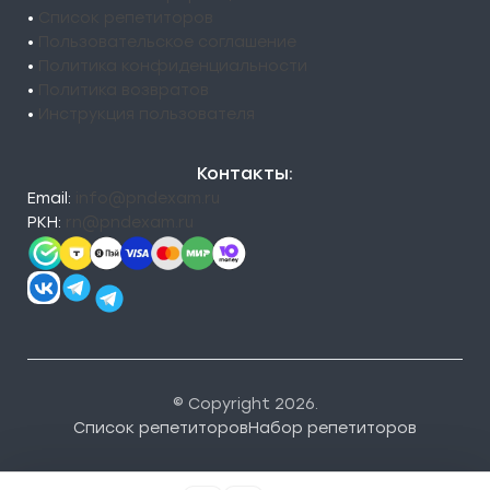
•
Список репетиторов
•
Пользовательское соглашение
•
Политика конфиденциальности
•
Политика возвратов
•
Инструкция пользователя
Контакты:
Email:
info@pndexam.ru
РКН:
rn@pndexam.ru
© Copyright 2026.
Список репетиторов
Набор репетиторов