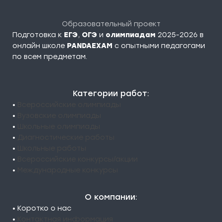
Образовательный проект
Подготовка к
ЕГЭ
,
ОГЭ
и
олимпиадам
2025-2026 в
онлайн школе
PANDAEXAM
c опытными педагогами
по всем предметам.
Категории работ:
•
Всероссийские олимпиады
•
Вузовские олимпиады
•
Школьные олимпиады
•
Диагностические работы
•
Школьные работы
•
Всероссийские конкурсы/акции
•
Международные конкурсы
О компании:
• Коротко о нас
•
Контактная информация