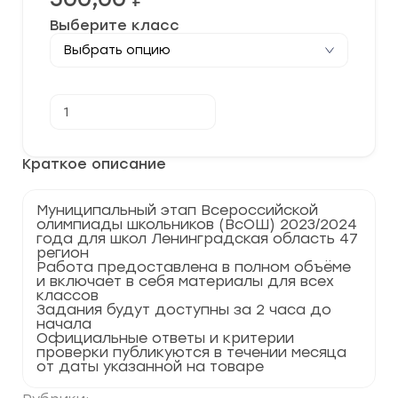
Выберите класс
Количество
В корзину
товара
[12-
13.12.2023]
Муниципальный
Краткое описание
этап
по
Физической
Муниципальный этап Всероссийской
культуре
олимпиады школьников (ВсОШ) 2023/2024
2023-
года для школ Ленинградская область 47
2024
регион
г.
Работа предоставлена в полном объёме
Ленинградская
и включает в себя материалы для всех
область
классов
47
Задания будут доступны за 2 часа до
регион
начала
Официальные ответы и критерии
проверки публикуются в течении месяца
от даты указанной на товаре