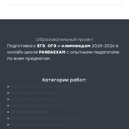
Образовательный проект
Подготовка к
ЕГЭ
,
ОГЭ
и
олимпиадам
2025-2026 в
онлайн школе
PANDAEXAM
c опытными педагогами
по всем предметам.
Категории работ:
•
Всероссийские олимпиады
•
Вузовские олимпиады
•
Школьные олимпиады
•
Диагностические работы
•
Школьные работы
•
Всероссийские конкурсы/акции
•
Международные конкурсы