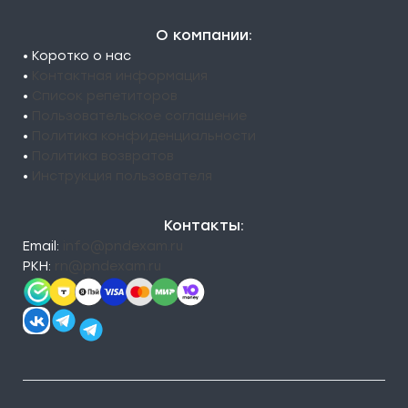
О компании:
• Коротко о нас
•
Контактная информация
•
Список репетиторов
•
Пользовательское соглашение
•
Политика конфиденциальности
•
Политика возвратов
•
Инструкция пользователя
Контакты:
Email:
info@pndexam.ru
РКН:
rn@pndexam.ru