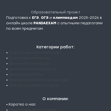
Образовательный проект
Подготовка к
ЕГЭ
,
ОГЭ
и
олимпиадам
2025-2026 в
онлайн школе
PANDAEXAM
c опытными педагогами
по всем предметам.
Категории работ:
•
Всероссийские олимпиады
•
Вузовские олимпиады
•
Школьные олимпиады
•
Диагностические работы
•
Школьные работы
•
Всероссийские конкурсы/акции
•
Международные конкурсы
О компании:
• Коротко о нас
•
Контактная информация