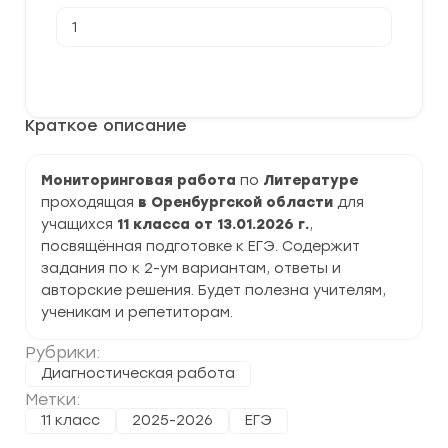
Количество
товара
[13.01.2026]
Мониторинговая
В корзину
работа,
пробное
ЕГЭ
Краткое описание
по
Литературе
11
класс
Мониторинговая работа
по
Литературе
задания
проходящая
в Оренбургской области
для
и
ответы
учащихся
11 класса от 13.01.2026 г.
,
посвящённая подготовке к ЕГЭ. Содержит
задания по к 2-ум вариантам, ответы и
авторские решения. Будет полезна учителям,
ученикам и репетиторам.
Рубрики:
Диагностическая работа
Метки:
11 класс
2025-2026
ЕГЭ