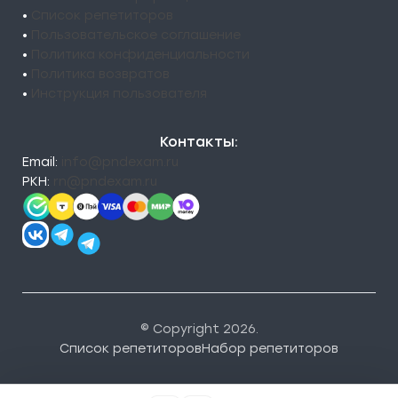
•
Список репетиторов
•
Пользовательское соглашение
•
Политика конфиденциальности
•
Политика возвратов
•
Инструкция пользователя
Контакты:
Email:
info@pndexam.ru
РКН:
rn@pndexam.ru
© Copyright 2026.
Список репетиторов
Набор репетиторов