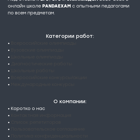
онлайн школе
PANDAEXAM
c опытными педагогами
по всем предметам.
Категории работ:
•
Всероссийские олимпиады
•
Вузовские олимпиады
•
Школьные олимпиады
•
Диагностические работы
•
Школьные работы
•
Всероссийские конкурсы/акции
•
Международные конкурсы
О компании:
• Коротко о нас
•
Контактная информация
•
Список репетиторов
•
Пользовательское соглашение
•
Политика конфиденциальности