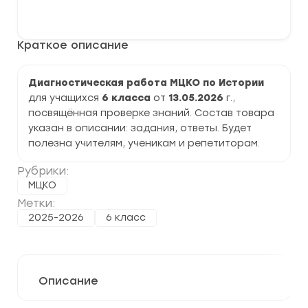
Диагностическая
В корзину
работа
МЦКО
по
Краткое описание
Истории
6
класс
задания,
Диагностическая работа МЦКО по Истории
ответы
для учащихся
6 класса
от
13.05.2026
г.,
посвящённая проверке знаний. Состав товара
указан в описании: задания, ответы. Будет
полезна учителям, ученикам и репетиторам.
Рубрики:
МЦКО
Метки:
2025-2026
6 класс
Описание