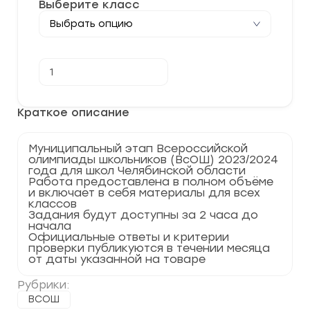
Выберите класс
Количество
В корзину
товара
[13.11.2023]
Муниципальный
этап
Краткое описание
по
Географии
2023-
Муниципальный этап Всероссийской
2024
олимпиады школьников (ВсОШ) 2023/2024
Челябинская
года для школ Челябинской области
область
Работа предоставлена в полном объёме
74
и включает в себя материалы для всех
регион
классов
Задания будут доступны за 2 часа до
начала
Официальные ответы и критерии
проверки публикуются в течении месяца
от даты указанной на товаре
Рубрики:
ВСОШ