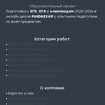
Образовательный проект
Подготовка к
ЕГЭ
,
ОГЭ
и
олимпиадам
2025-2026 в
онлайн школе
PANDAEXAM
c опытными педагогами
по всем предметам.
Категории работ:
•
Всероссийские олимпиады
•
Вузовские олимпиады
•
Школьные олимпиады
•
Диагностические работы
•
Школьные работы
•
Всероссийские конкурсы/акции
•
Международные конкурсы
О компании:
• Коротко о нас
•
Контактная информация
•
Список репетиторов