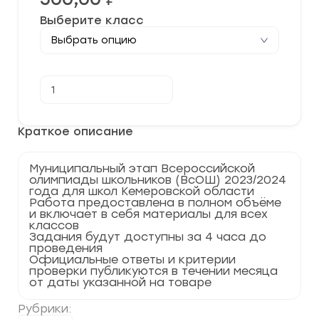
Выберите класс
Количество
В корзину
товара
[13.11.2023]
Муниципальный
этап
Краткое описание
по
Экономике
2023-
Муниципальный этап Всероссийской
2024
олимпиады школьников (ВсОШ) 2023/2024
учебный
года для школ Кемеровской области
год
Работа предоставлена в полном объёме
по
и включает в себя материалы для всех
Кемеровской
классов
области
Задания будут доступны за 4 часа до
42
проведения
регион
Официальные ответы и критерии
проверки публикуются в течении месяца
от даты указанной на товаре
Рубрики: