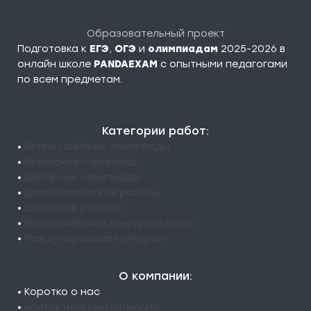
Образовательный проект
Подготовка к
ЕГЭ
,
ОГЭ
и
олимпиадам
2025-2026 в
онлайн школе
PANDAEXAM
c опытными педагогами
по всем предметам.
Категории работ:
•
Всероссийские олимпиады
•
Вузовские олимпиады
•
Школьные олимпиады
•
Диагностические работы
•
Школьные работы
•
Всероссийские конкурсы/акции
•
Международные конкурсы
О компании:
• Коротко о нас
•
Контактная информация