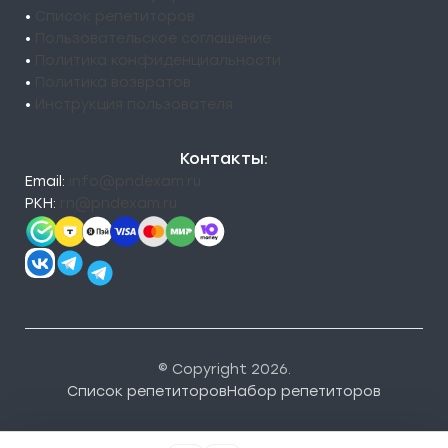
•
Список репетиторов
•
Пользовательское соглашение
•
Политика конфиденциальности
•
Политика возвратов
•
Инструкция пользователя
Контакты:
Email:
info@pndexam.ru
РКН:
rn@pndexam.ru
© Copyright 2026.
Список репетиторов
Набор репетиторов