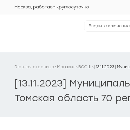
Перейти
к
Москва, работаем круглосуточно
содержанию
Введите
ключевые
фразы...
Кнопка
бокового
меню
Главная страница
Магазин
ВСОШ
[13.11.2023] Му
[13.11.2023] Муниципал
Томская область 70 ре