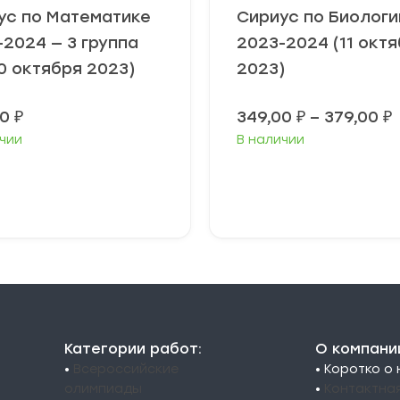
ус по Математике
Сириус по Биологи
-2024 — 3 группа
2023-2024 (11 окт
0 октября 2023)
2023)
00
₽
349,00
₽
–
379,00
₽
чии
В наличии
3
3
ыберите
Выберите
араметры
параметры
Категории работ:
О компани
•
Всероссийские
• Коротко о
олимпиады
•
Контактна