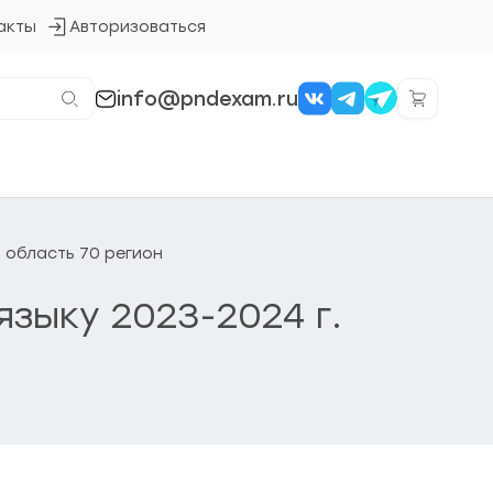
акты
Авторизоваться
Кнопка
входа
в
систему
info@pndexam.ru
я область 70 регион
языку 2023-2024 г.