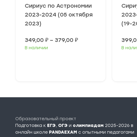
Сириус по Астрономии
Сири
2023-2024 (05 октября
2023
2023)
(19-2
Диапазон
349,00
₽
–
379,00
₽
399,
цен:
В наличии
В нали
349,00 ₽
–
379,00 ₽
Выберите
В
параметры
п
Образовательный проект
Подготовка к
ЕГЭ
,
ОГЭ
и
олимпиадам
2025-2026 в
онлайн школе
PANDAEXAM
c опытными педагогами