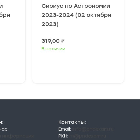
и
Сириус по Астрономии
ября
2023-2024 (02 октября
2023)
Диапазон
319,00
₽
цен:
В наличии
49,00 ₽
–
79,00 ₽
Выберите
параметры
и:
Контакты:
 нас
Email:
info@pndexam.ru
я информация
РКН:
rn@pndexam.ru