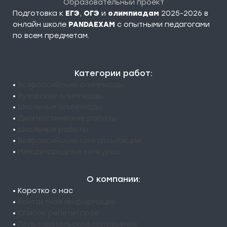
Образовательный проект
Подготовка к
ЕГЭ
,
ОГЭ
и
олимпиадам
2025-2026 в
онлайн школе
PANDAEXAM
c опытными педагогами
по всем предметам.
Категории работ:
•
Всероссийские олимпиады
•
Вузовские олимпиады
•
Школьные олимпиады
•
Диагностические работы
•
Школьные работы
•
Всероссийские конкурсы/акции
•
Международные конкурсы
О компании:
• Коротко о нас
•
Контактная информация
•
Список репетиторов
•
Пользовательское соглашение