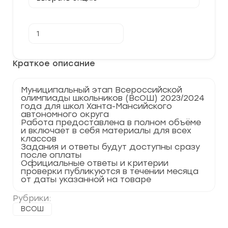
Количество
В корзину
товара
[13.11.2023]
Муниципальный
этап
Краткое описание
по
Праву
2023-
Муниципальный этап Всероссийской
2024
олимпиады школьников (ВсОШ) 2023/2024
гг.
года для школ Ханта-Мансийского
ХМАО
автономного округа
86
Работа предоставлена в полном объёме
регион
и включает в себя материалы для всех
классов
Задания и ответы будут доступны сразу
после оплаты
Официальные ответы и критерии
проверки публикуются в течении месяца
от даты указанной на товаре
Рубрики:
ВСОШ