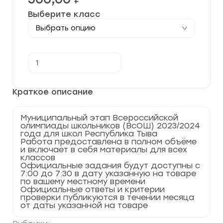
Выберите класс
Количество
В корзину
товара
[13.11.2023]
Муниципальный
этап
Краткое описание
по
Искусству(МХК)
2023-
Муниципальный этап Всероссийской
2024
олимпиады школьников (ВсОШ) 2023/2024
учебный
года для школ Республика Тыва
год
Работа предоставлена в полном объёме
по
и включает в себя материалы для всех
Республике
классов
Тыва
Официальные задания будут доступны с
17
7:00 до 7:30 в дату указанную на товаре
регион
по вашему местному времени
Официальные ответы и критерии
проверки публикуются в течении месяца
от даты указанной на товаре