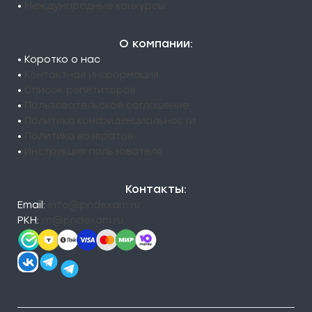
•
Международные конкурсы
О компании:
• Коротко о нас
•
Контактная информация
•
Список репетиторов
•
Пользовательское соглашение
•
Политика конфиденциальности
•
Политика возвратов
•
Инструкция пользователя
Контакты:
Email:
info@pndexam.ru
РКН:
rn@pndexam.ru