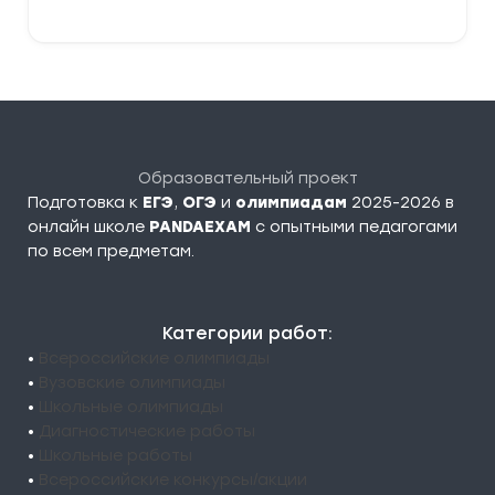
Образовательный проект
Подготовка к
ЕГЭ
,
ОГЭ
и
олимпиадам
2025-2026 в
онлайн школе
PANDAEXAM
c опытными педагогами
по всем предметам.
Категории работ:
•
Всероссийские олимпиады
•
Вузовские олимпиады
•
Школьные олимпиады
•
Диагностические работы
•
Школьные работы
•
Всероссийские конкурсы/акции