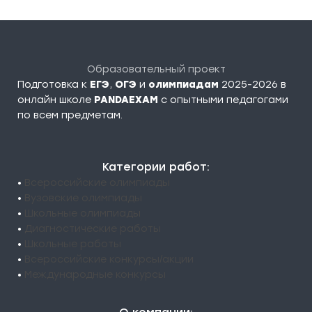
Образовательный проект
Подготовка к
ЕГЭ
,
ОГЭ
и
олимпиадам
2025-2026 в
онлайн школе
PANDAEXAM
c опытными педагогами
по всем предметам.
Категории работ:
•
Всероссийские олимпиады
•
Вузовские олимпиады
•
Школьные олимпиады
•
Диагностические работы
•
Школьные работы
•
Всероссийские конкурсы/акции
•
Международные конкурсы