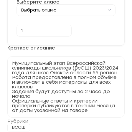
Выберите класс
Количество
В корзину
товара
[13.12.2023]
Муниципальный
этап
Краткое описание
по
Испанскому
языку
Муниципальный этап Всероссийской
2023-
олимпиады школьников (ВсОШ) 2023/2024
2024
года для школ Омской области 55 регион
г.
Работа предоставлена в полном объёме
Омская
и включает в себя материалы для всех
область
классов
55
Задания будут доступны за 2 часа до
регион
начала
Официальные ответы и критерии
проверки публикуются в течении месяца
от даты указанной на товаре
Рубрики:
ВСОШ