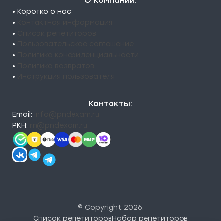
О компании:
• Коротко о нас
•
Контактная информация
•
Список репетиторов
•
Пользовательское соглашение
•
Политика конфиденциальности
•
Политика возвратов
•
Инструкция пользователя
Контакты:
Email:
info@pndexam.ru
РКН:
rn@pndexam.ru
© Copyright 2026.
Список репетиторов
Набор репетиторов