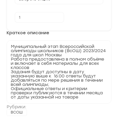
Количество
В корзину
товара
[13-
14.11.2023]
Муниципальный
Краткое описание
этап
по
Праву
Муниципальный этап Всероссийской
2023-
олимпиады школьников (ВсОШ) 2023/2024
2024
года для школ Москвы
г.
Работа предоставлена в полном объёме
Москва
и включает в себя материалы для всех
77
классов
регион
Задания будут доступны в дату
указанную выше к 16.00 ответы будут
добавляться по мере решения в течении
всей олимпиады;
Официальные ответы и критерии
проверки публикуются в течении месяца
от даты указанной на товаре
Рубрики:
ВСОШ