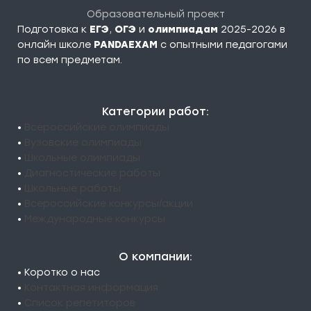
Образовательный проект
Подготовка к
ЕГЭ
,
ОГЭ
и
олимпиадам
2025-2026 в
онлайн школе
PANDAEXAM
c опытными педагогами
по всем предметам.
Категории работ:
•
Всероссийские олимпиады
•
Вузовские олимпиады
•
Школьные олимпиады
•
Диагностические работы
•
Школьные работы
•
Всероссийские конкурсы/акции
•
Международные конкурсы
О компании:
• Коротко о нас
•
Контактная информация
•
Список репетиторов