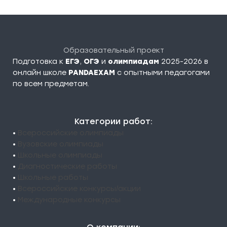
Образовательный проект
Подготовка к
ЕГЭ
,
ОГЭ
и
олимпиадам
2025-2026 в
онлайн школе
PANDAEXAM
c опытными педагогами
по всем предметам.
Категории работ:
•
Всероссийские олимпиады
•
Вузовские олимпиады
•
Школьные олимпиады
•
Диагностические работы
•
Школьные работы
•
Всероссийские конкурсы/акции
•
Международные конкурсы