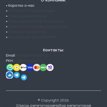
О компании:
• Коротко о нас
•
Контактная информация
•
Список репетиторов
•
Пользовательское соглашение
•
Политика конфиденциальности
•
Политика возвратов
•
Инструкция пользователя
Контакты:
Email:
info@pndexam.ru
РКН:
rn@pndexam.ru
© Copyright 2026.
Список репетиторов
Набор репетиторов