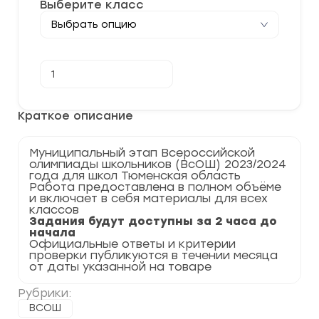
Выберите класс
Количество
В корзину
товара
[13-
14.11.2023]
Муниципальный
Краткое описание
этап
по
Английскому
Муниципальный этап Всероссийской
языку
олимпиады школьников (ВсОШ) 2023/2024
2023-
года для школ Тюменская область
2024
Работа предоставлена в полном объёме
гг.
и включает в себя материалы для всех
Тюменская
классов
область
Задания будут доступны за 2 часа до
72
начала
регион
Официальные ответы и критерии
проверки публикуются в течении месяца
от даты указанной на товаре
Рубрики:
ВСОШ