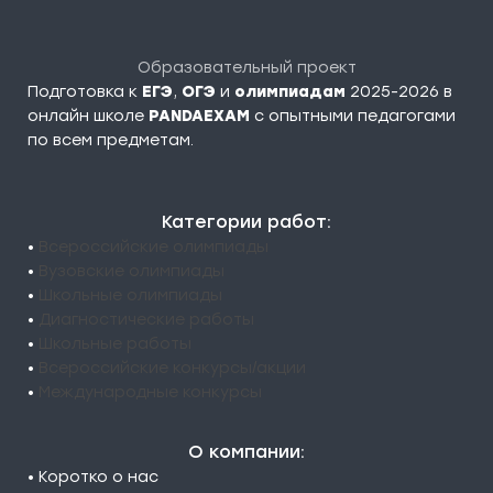
Образовательный проект
Подготовка к
ЕГЭ
,
ОГЭ
и
олимпиадам
2025-2026 в
онлайн школе
PANDAEXAM
c опытными педагогами
по всем предметам.
Категории работ:
•
Всероссийские олимпиады
•
Вузовские олимпиады
•
Школьные олимпиады
•
Диагностические работы
•
Школьные работы
•
Всероссийские конкурсы/акции
•
Международные конкурсы
О компании:
• Коротко о нас