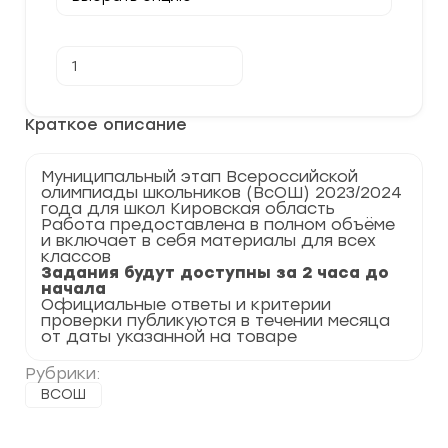
Количество
В корзину
товара
[14.11.2023]
Муниципальный
этап
Краткое описание
по
Физике
2023-
Муниципальный этап Всероссийской
2024
олимпиады школьников (ВсОШ) 2023/2024
гг.
года для школ Кировская область
Кировская
Работа предоставлена в полном объёме
область
и включает в себя материалы для всех
43
классов
регион
Задания будут доступны за 2 часа до
начала
Официальные ответы и критерии
проверки публикуются в течении месяца
от даты указанной на товаре
Рубрики:
ВСОШ