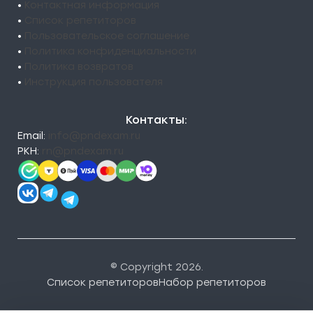
•
Контактная информация
•
Список репетиторов
•
Пользовательское соглашение
•
Политика конфиденциальности
•
Политика возвратов
•
Инструкция пользователя
Контакты:
Email:
info@pndexam.ru
РКН:
rn@pndexam.ru
© Copyright 2026.
Список репетиторов
Набор репетиторов