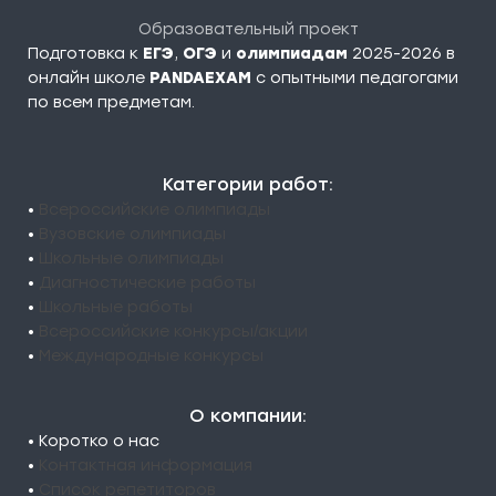
Образовательный проект
Подготовка к
ЕГЭ
,
ОГЭ
и
олимпиадам
2025-2026 в
онлайн школе
PANDAEXAM
c опытными педагогами
по всем предметам.
Категории работ:
•
Всероссийские олимпиады
•
Вузовские олимпиады
•
Школьные олимпиады
•
Диагностические работы
•
Школьные работы
•
Всероссийские конкурсы/акции
•
Международные конкурсы
О компании:
• Коротко о нас
•
Контактная информация
•
Список репетиторов