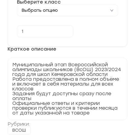
Выберите класс
Количество
В корзину
товара
[14.11.2023]
Муниципальный
этап
Краткое описание
по
Английскому
языку
Муниципальный этап Всероссийской
2023-
олимпиады школьников (ВсОШ) 2023/2024
2024
года для школ Кемеровской области
г.
Работа предоставлена в полном объёме
Кемеровская
и включает в себя материалы для всех
область
классов
42
Задания будут доступны сразу после
регион
оплаты
Официальные ответы и критерии
проверки публикуются в течении месяца
от даты указанной на товаре
Рубрики:
ВСОШ