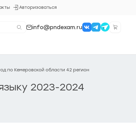
акты
Авторизоваться
Кнопка
входа
в
систему
info@pndexam.ru
 год по Кемеровской области 42 регион
 языку 2023-2024