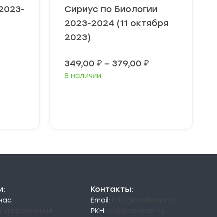
2023-
Сириус по Биологии
2023-2024 (11 октября
2023)
Диапазон
Диапазон
349,00
₽
–
379,00
₽
цен:
цен:
В наличии
49,00 ₽
349,00 ₽
–
–
79,00 ₽
379,00 ₽
Выберите
параметры
и:
Контакты:
 нас
Email:
info@pndexam.ru
я информация
РКН:
rn@pndexam.ru