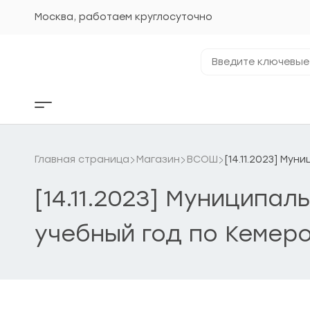
Перейти
к
Москва, работаем круглосуточно
содержанию
Введите
ключевые
фразы...
Кнопка
бокового
меню
Главная страница
Магазин
ВСОШ
[14.11.2023] Му
[14.11.2023] Муниципа
учебный год по Кемеро