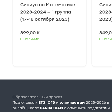
Сириус по Математике
Сири
2023-2024 — 1 группа
2023
(17-18 октября 2023)
2023
399,00
₽
349,
В наличии
В нали
Выберите
В
параметры
п
Образовательный проект
Подготовка к
ЕГЭ
,
ОГЭ
и
олимпиадам
2025-2026 в
онлайн школе
PANDAEXAM
c опытными педагогами