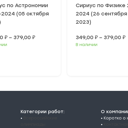
ус по Астрономии
Сириус по Физике 
-2024 (05 октября
2024 (26 сентября
)
2023)
Диапазон
00
₽
–
379,00
₽
349,00
₽
–
379,00
₽
цен:
чии
В наличии
349,00 ₽
3
–
379,00 ₽
3
ыберите
Выберите
араметры
параметры
Категории работ:
О компани
•
Всероссийские
• Коротко о
олимпиады
•
Контактна