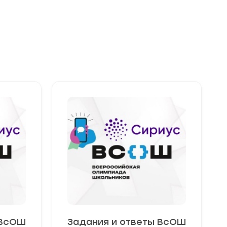
42
регион
 ВсОШ
Задания и ответы ВсОШ