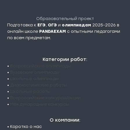
Образовательный проект
Подготовка к
ЕГЭ
,
ОГЭ
и
олимпиадам
2025-2026 в
онлайн школе
PANDAEXAM
c опытными педагогами
по всем предметам.
Категории работ:
•
Всероссийские олимпиады
•
Вузовские олимпиады
•
Школьные олимпиады
•
Диагностические работы
•
Школьные работы
•
Всероссийские конкурсы/акции
•
Международные конкурсы
О компании:
• Коротко о нас