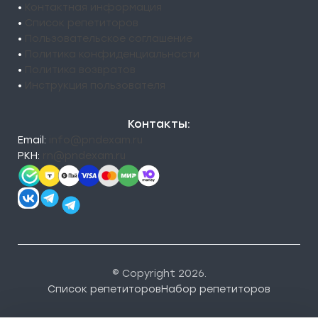
•
Контактная информация
•
Список репетиторов
•
Пользовательское соглашение
•
Политика конфиденциальности
•
Политика возвратов
•
Инструкция пользователя
Контакты:
Email:
info@pndexam.ru
РКН:
rn@pndexam.ru
© Copyright 2026.
Список репетиторов
Набор репетиторов