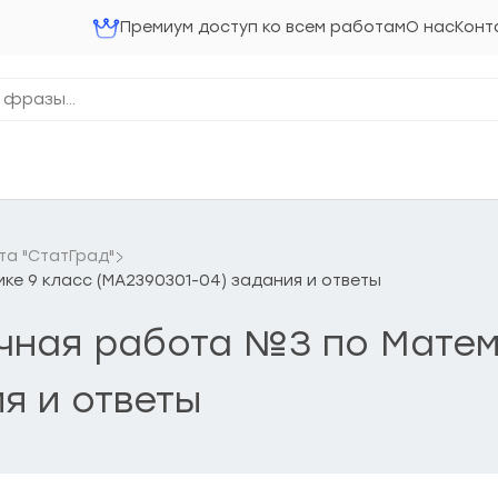
Премиум доступ ко всем работам
О нас
Конт
та "СтатГрад"
ке 9 класс (МА2390301-04) задания и ответы
очная работа №3 по Матем
я и ответы