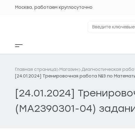
Перейти
к
Москва, работаем круглосуточно
содержанию
Введите
ключевые
фразы...
Кнопка
бокового
меню
Главная страница
Магазин
Диагностическая рабо
[24.01.2024] Тренировочная работа №3 по Математи
[24.01.2024] Трениров
(МА2390301-04) задани