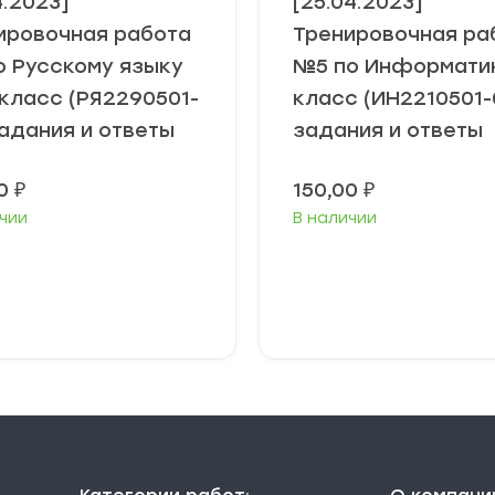
4.2023]
[25.04.2023]
ировочная работа
Тренировочная ра
о Русскому языку
№5 по Информатик
 класс (РЯ2290501-
класс (ИН2210501-
задания и ответы
задания и ответы
00
₽
150,00
₽
чии
В наличии
В корзину
В корзину