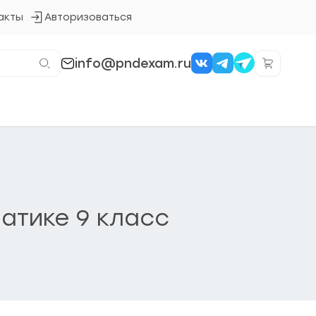
акты
Авторизоваться
Кнопка
входа
в
систему
info@pndexam.ru
атике 9 класс