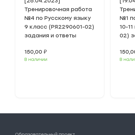
[26.04.2023]
[19.0
Тренировочная работа
Трен
№4 по Русскому языку
№1 п
9 класс (РЯ2290601-02)
10-11
задания и ответы
02) 
150,00
₽
150,
В наличии
В нали
В корзину
Образовательный проект