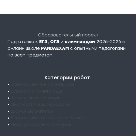
Образовательный проект
Подготовка к
ЕГЭ
,
ОГЭ
и
олимпиадам
2025-2026 в
онлайн школе
PANDAEXAM
c опытными педагогами
по всем предметам.
Категории работ:
•
Всероссийские олимпиады
•
Вузовские олимпиады
•
Школьные олимпиады
•
Диагностические работы
•
Школьные работы
•
Всероссийские конкурсы/акции
•
Международные конкурсы