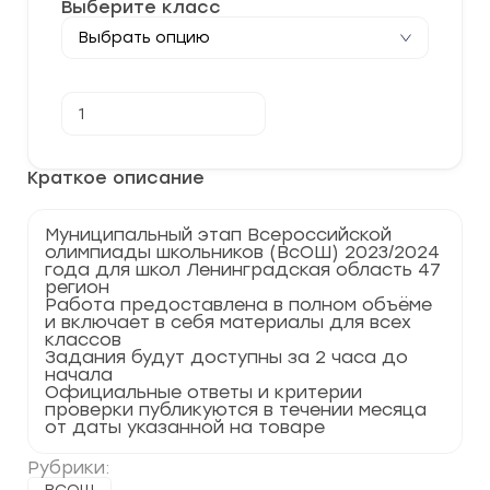
Выберите класс
Количество
В корзину
товара
[14.12.2023]
Муниципальный
этап
Краткое описание
по
Русскому
языку
Муниципальный этап Всероссийской
2023-
олимпиады школьников (ВсОШ) 2023/2024
2024
года для школ Ленинградская область 47
г.
регион
Ленинградская
Работа предоставлена в полном объёме
область
и включает в себя материалы для всех
47
классов
регион
Задания будут доступны за 2 часа до
начала
Официальные ответы и критерии
проверки публикуются в течении месяца
от даты указанной на товаре
Рубрики: