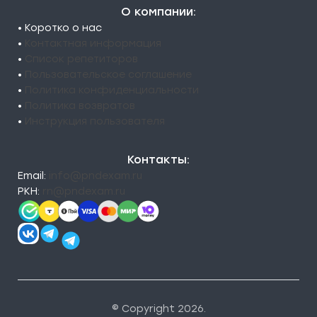
О компании:
• Коротко о нас
•
Контактная информация
•
Список репетиторов
•
Пользовательское соглашение
•
Политика конфиденциальности
•
Политика возвратов
•
Инструкция пользователя
Контакты:
Email:
info@pndexam.ru
РКН:
rn@pndexam.ru
© Copyright 2026.