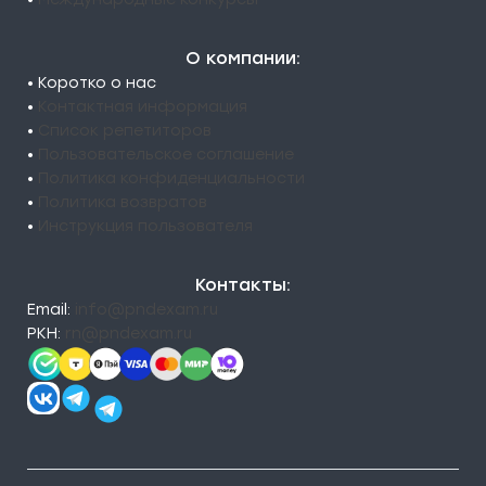
О компании:
• Коротко о нас
•
Контактная информация
•
Список репетиторов
•
Пользовательское соглашение
•
Политика конфиденциальности
•
Политика возвратов
•
Инструкция пользователя
Контакты:
Email:
info@pndexam.ru
РКН:
rn@pndexam.ru