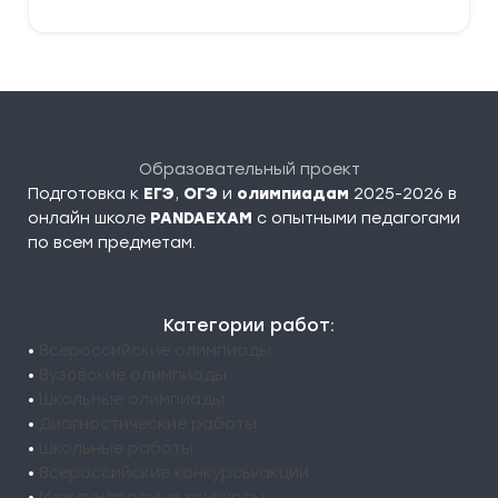
Образовательный проект
Подготовка к
ЕГЭ
,
ОГЭ
и
олимпиадам
2025-2026 в
онлайн школе
PANDAEXAM
c опытными педагогами
по всем предметам.
Категории работ:
•
Всероссийские олимпиады
•
Вузовские олимпиады
•
Школьные олимпиады
•
Диагностические работы
•
Школьные работы
•
Всероссийские конкурсы/акции
•
Международные конкурсы