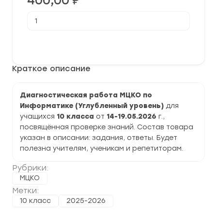
400,00
₽
Количество
товара
[14-
19.05.2026]
В корзину
Диагностическая
работа
МЦКО
Краткое описание
по
Информатике
(Профиль)
10
Диагностическая работа МЦКО по
класс
Информатике (Углубленный уровень)
для
задания,
ответы
учащихся
10 класса
от
14-19.05.2026
г.,
посвящённая проверке знаний. Состав товара
указан в описании: задания, ответы. Будет
полезна учителям, ученикам и репетиторам.
Рубрики:
МЦКО
Метки:
10 класс
2025-2026