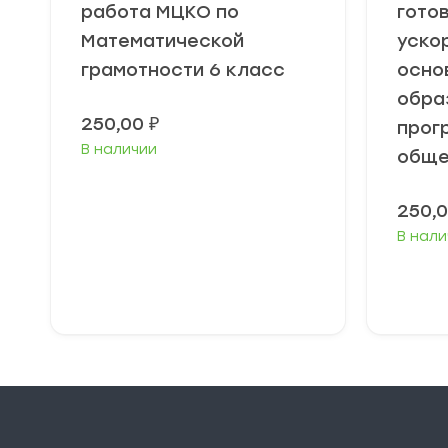
работа МЦКО по
гото
Математической
уско
грамотности 6 класс
осно
обра
250,00
₽
прог
В наличии
обще
250,
В нали
В корзину