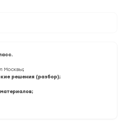
ласс
.
л Москвы
;
кие решения (разбор);
 материалов;