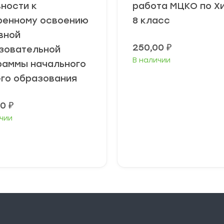
вности к
работа МЦКО по Х
ренному освоению
8 класс
вной
250,00
₽
зовательной
В наличии
раммы начального
го образования
00
₽
чии
В корзину
В корзину