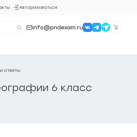
акты
Авторизоваться
Кнопка
входа
в
систему
info@pndexam.ru
 и ответы
Географии 6 класс