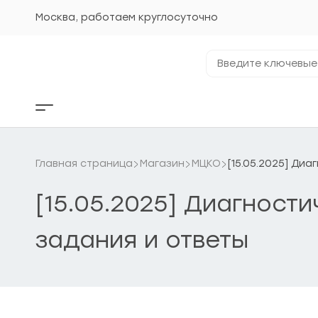
Перейти
к
Москва, работаем круглосуточно
содержанию
Введите
ключевые
фразы...
Кнопка
бокового
меню
Главная страница
Магазин
МЦКО
[15.05.2025] Ди
[15.05.2025] Диагност
задания и ответы