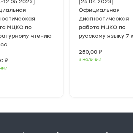
4-12.05.2023]
[25.04.2023]
иальная
Официальная
ностическая
диагностическая
та МЦКО по
работа МЦКО по
ратурному чтению
русскому языку 7 
асс
250,00
₽
В наличии
00
₽
чии
В корзину
В корзину