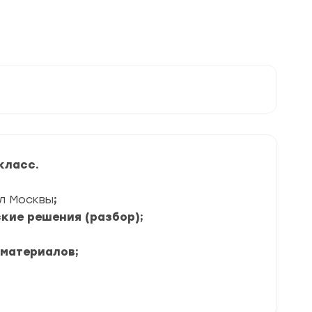
класс.
л Москвы
;
кие решения (разбор);
 материалов;