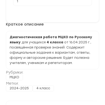
товара
[16.04.2025]
Диагностическая
В корзину
работа
МЦКО
по
Краткое описание
Русскому
языку
4
класс
Диагностическая работа МЦКО по Русскому
задания
языку
для учащихся
4 класса
от 16.04.2025 г.,
и
ответы
посвящённая проверке знаний. Содержит
официальные задания к вариантам, ответы,
форму и авторские решения. Будет полезна
учителям, ученикам и репетиторам.
Рубрики:
МЦКО
Метки:
2024-2025
4 класс