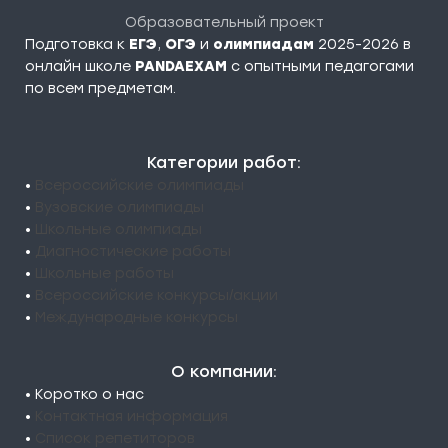
Образовательный проект
Подготовка к
ЕГЭ
,
ОГЭ
и
олимпиадам
2025-2026 в
онлайн школе
PANDAEXAM
c опытными педагогами
по всем предметам.
Категории работ:
•
Всероссийские олимпиады
•
Вузовские олимпиады
•
Школьные олимпиады
•
Диагностические работы
•
Школьные работы
•
Всероссийские конкурсы/акции
•
Международные конкурсы
О компании:
• Коротко о нас
•
Контактная информация
•
Список репетиторов